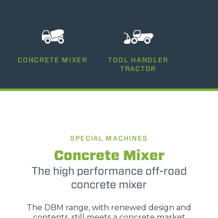
CONCRETE MIXER
TOOL HANDLER
TRACTOR
SPECIAL MACHINES
Concrete Mixer
The high performance off-road
concrete mixer
The DBM range, with renewed design and
contents, still meets a concrete market