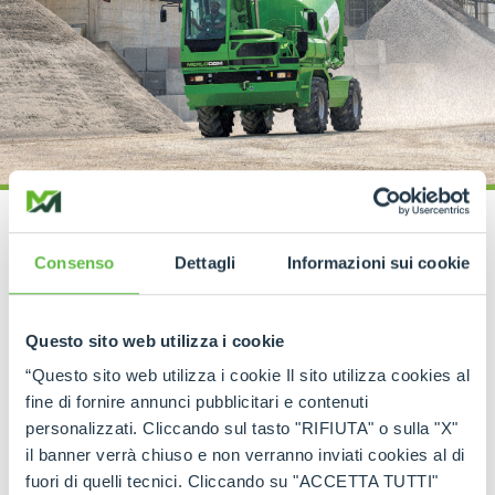
Consenso
Dettagli
Informazioni sui cookie
SPECIAL MACHINES
Tool handler tractor
Questo sito web utilizza i cookie
Powerful and multi-purpose
“Questo sito web utilizza i cookie Il sito utilizza cookies al
fine di fornire annunci pubblicitari e contenuti
Merlo enters the forestry sector with a complete
personalizzati. Cliccando sul tasto "RIFIUTA" o sulla "X"
range of high-tech machines, designed and
il banner verrà chiuso e non verranno inviati cookies al di
produced entirely in its own factories.
fuori di quelli tecnici. Cliccando su "ACCETTA TUTTI"