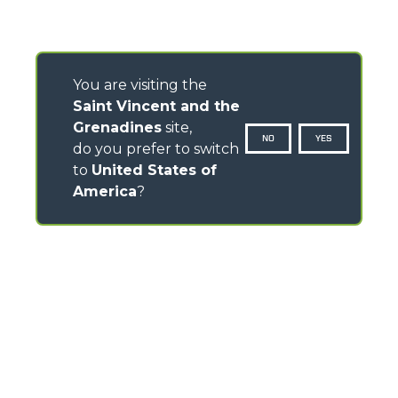
You are visiting the
Saint Vincent and the
Grenadines
site,
NO
YES
do you prefer to switch
to
United States of
America
?
CONTACTS
Via Nazionale, 9 - 12010
S. Defendente di Cervasca (CN) - Italy