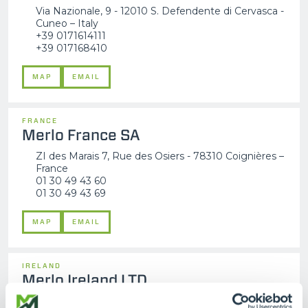
Via Nazionale, 9 - 12010 S. Defendente di Cervasca -
Cuneo – Italy
+39 0171614111
+39 017168410
MAP
EMAIL
FRANCE
Merlo France SA
ZI des Marais 7, Rue des Osiers - 78310 Coignières –
France
01 30 49 43 60
01 30 49 43 69
MAP
EMAIL
IRELAND
Merlo Ireland LTD
Pavillion House, 31 Fitzwilliam Square, Dublin 2- DO2