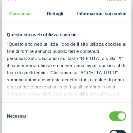
F403- Ireland
+353 (0) 45 815 899
Consenso
Dettagli
Informazioni sui cookie
MAP
EMAIL
Questo sito web utilizza i cookie
UNITED KINGDOM
Merlo UK LTD
“Questo sito web utilizza i cookie Il sito utilizza cookies al
fine di fornire annunci pubblicitari e contenuti
Headlands Business Park, Salisbury Rd, Blashford -
personalizzati. Cliccando sul tasto "RIFIUTA" o sulla "X"
BH24 3PB Ringwood - United Kingdom
01425 480806
il banner verrà chiuso e non verranno inviati cookies al di
01425 477478
fuori di quelli tecnici. Cliccando su "ACCETTA TUTTI"
saranno automaticamente accettati tutti i cookie di prima
MAP
EMAIL
o terza parte presenti sul sito, i quali saranno in ogni
momento consultabili, con la possibilità di modificare il
consenso prestato per ogni singolo cookie. Come fare?
GERMANY
Merlo Deutschland GMBH
Cliccare sulla graffetta nera presente in fondo a destra di
Selezione
ogni pagina, selezionare "Modifichi il suo consenso" e
Necessari
Ahrensstr. 2D - 28197 Bremen - Germany
del
+49(0)421-3992-0
infine "Mostra dettagli". Potrai trovare il link
consenso
+49(0)421-3992-239
dell'informativa completa nel footer presente in ogni