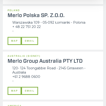
POLAND
Merlo Polska SP. Z.O.O.
Warszawska 109 - 05-092 Łomianki - Polonia
+ 48 22 751 20 22
-
MAP
EMAIL
AUSTRALIA (SIDNEY)
Merlo Group Australia PTY LTD
120- 124 Toongabbie Road - 2145 Girraween -
Australia
+61 2 9688 0600
-
MAP
EMAIL
AMERICA