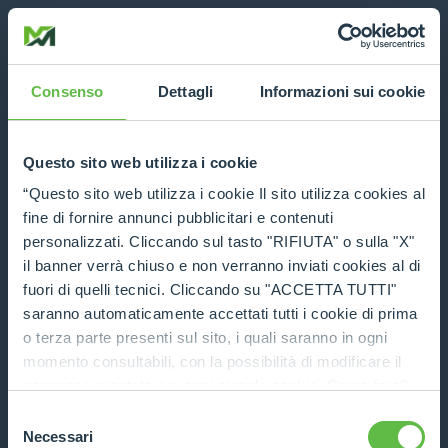
Consenso
Dettagli
Informazioni sui cookie
Questo sito web utilizza i cookie
“Questo sito web utilizza i cookie Il sito utilizza cookies al
fine di fornire annunci pubblicitari e contenuti
personalizzati. Cliccando sul tasto "RIFIUTA" o sulla "X"
il banner verrà chiuso e non verranno inviati cookies al di
fuori di quelli tecnici. Cliccando su "ACCETTA TUTTI"
saranno automaticamente accettati tutti i cookie di prima
o terza parte presenti sul sito, i quali saranno in ogni
momento consultabili, con la possibilità di modificare il
consenso prestato per ogni singolo cookie. Come fare?
Cliccare sulla graffetta nera presente in fondo a destra di
Selezione
Application error: a client-side exception has occurred (see the
ogni pagina, selezionare "Modifichi il suo consenso" e
Necessari
del