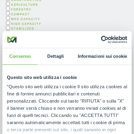
AGRICULTURE
FORESTRY
COMPACT
MED CAPACITY
HIGH CAPACITY
STABILIZED
ROTO
TF
MF
ELECTRIC
DUMPERS & CONCRETE
Consenso
Dettagli
Informazioni sui cookie
TELL US MORE ABOUT YOUR NEED
*
Questo sito web utilizza i cookie
“Questo sito web utilizza i cookie Il sito utilizza cookies al
fine di fornire annunci pubblicitari e contenuti
personalizzati. Cliccando sul tasto "RIFIUTA" o sulla "X"
I have read the
contact information
in accordance
with Article 13 of the EU Regulation 2016/679
il banner verrà chiuso e non verranno inviati cookies al di
GDPR.
*
fuori di quelli tecnici. Cliccando su "ACCETTA TUTTI"
saranno automaticamente accettati tutti i cookie di prima
o terza parte presenti sul sito, i quali saranno in ogni