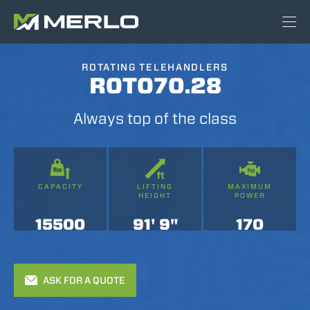
ROTATING TELEHANDLERS
ROTO70.28
Always top of the class
CAPACITY
LIFTING
MAXIMUM
HEIGHT
POWER
15500
91' 9"
170
ASK FOR A QUOTE