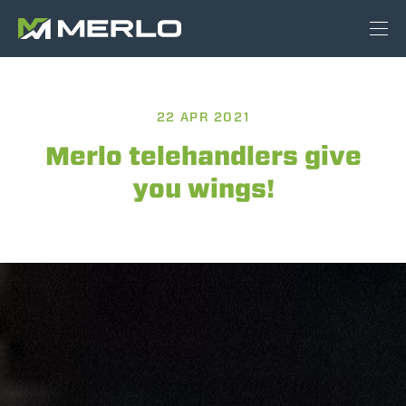
22 APR 2021
Merlo telehandlers give
you wings!