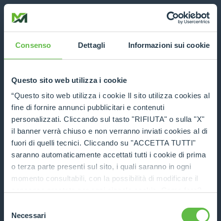
Consenso
Dettagli
Informazioni sui cookie
Questo sito web utilizza i cookie
“Questo sito web utilizza i cookie Il sito utilizza cookies al
fine di fornire annunci pubblicitari e contenuti
personalizzati. Cliccando sul tasto "RIFIUTA" o sulla "X"
il banner verrà chiuso e non verranno inviati cookies al di
fuori di quelli tecnici. Cliccando su "ACCETTA TUTTI"
saranno automaticamente accettati tutti i cookie di prima
o terza parte presenti sul sito, i quali saranno in ogni
momento consultabili, con la possibilità di modificare il
consenso prestato per ogni singolo cookie. Come fare?
Cliccare sulla graffetta nera presente in fondo a destra di
Selezione
Application error: a client-side exception has occurred (see the
ogni pagina, selezionare "Modifichi il suo consenso" e
Necessari
del