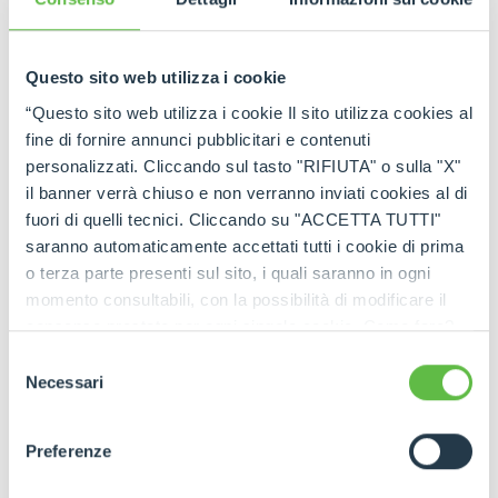
Questo sito web utilizza i cookie
“Questo sito web utilizza i cookie Il sito utilizza cookies al
fine di fornire annunci pubblicitari e contenuti
personalizzati. Cliccando sul tasto "RIFIUTA" o sulla "X"
il banner verrà chiuso e non verranno inviati cookies al di
Appointment Summary
fuori di quelli tecnici. Cliccando su "ACCETTA TUTTI"
saranno automaticamente accettati tutti i cookie di prima
o terza parte presenti sul sito, i quali saranno in ogni
momento consultabili, con la possibilità di modificare il
consenso prestato per ogni singolo cookie. Come fare?
Cliccare sulla graffetta nera presente in fondo a destra di
Selezione
ogni pagina, selezionare "Modifichi il suo consenso" e
Necessari
del
infine "Mostra dettagli". Potrai trovare il link
consenso
dell'informativa completa nel footer presente in ogni
Preferenze
pagina. Per esercitare i diritti riconosciuti all'interessato ai
sensi degli artt. 15 e ss. del Regolamento UE 2016/679