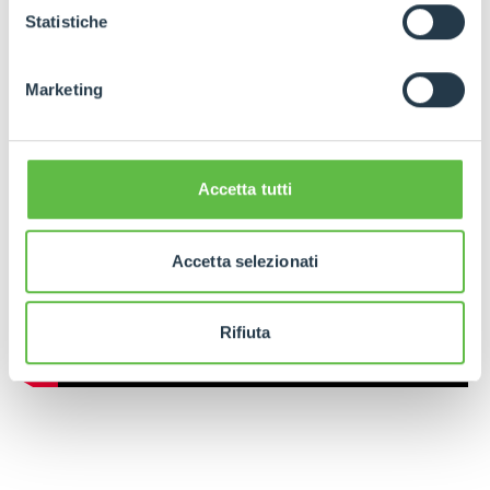
GDPR abbiamo predisposto una
apposita procedura.
Statistiche
Marketing
Accetta tutti
Accetta selezionati
Rifiuta