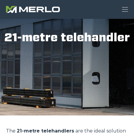
21-metre telehandler
The
21-metre telehandlers
are the ideal solution