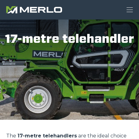
17-metre telehandler
The
17-metre telehandlers
are the ideal choice