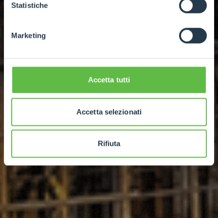
GDPR abbiamo predisposto una
apposita procedura.
Statistiche
SEE MORE
Marketing
Accetta tutti
Accetta selezionati
Rifiuta