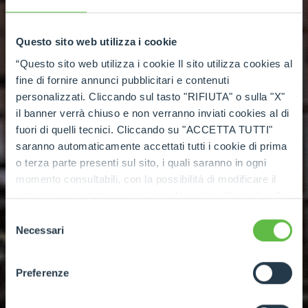
Questo sito web utilizza i cookie
“Questo sito web utilizza i cookie Il sito utilizza cookies al
fine di fornire annunci pubblicitari e contenuti
personalizzati. Cliccando sul tasto "RIFIUTA" o sulla "X"
il banner verrà chiuso e non verranno inviati cookies al di
fuori di quelli tecnici. Cliccando su "ACCETTA TUTTI"
NEW RANGE OF MERLO ROTATING VEHICLES
saranno automaticamente accettati tutti i cookie di prima
New ROTO
o terza parte presenti sul sito, i quali saranno in ogni
momento consultabili, con la possibilità di modificare il
consenso prestato per ogni singolo cookie. Come fare?
The new ROTO models have been designed to
Cliccare sulla graffetta nera presente in fondo a destra di
Selezione
offer greater load capacity at the same height,
ogni pagina, selezionare "Modifichi il suo consenso" e
Necessari
del
infine "Mostra dettagli". Potrai trovare il link
optimising performance for work at height and
consenso
dell'informativa completa nel footer presente in ogni
in the most demanding applications.
Preferenze
pagina. Per esercitare i diritti riconosciuti all'interessato ai
sensi degli artt. 15 e ss. del Regolamento UE 2016/679