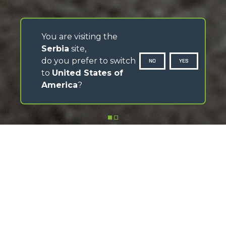
You are visiting the
Serbia
site,
do you prefer to switch
NO
YES
to
United States of
America
?
SCROLL DOWN
Discover the MerloMobility app
Download the app, follow the video tutorials and make
the most of its features
FIND OUT HOW IT WORKS