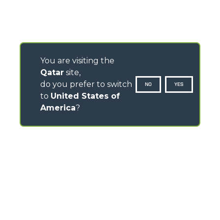
You are visiting the
Qatar
site,
do you prefer to switch
NO
YES
to
United States of
America
?
CONTACTS
Via Nazionale, 9 - 12010
S. Defendente di Cervasca (CN) - Italy