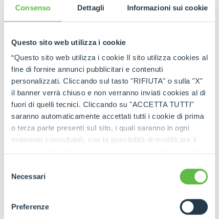
Consenso
Dettagli
Informazioni sui cookie
GO TO FULL STORY
Questo sito web utilizza i cookie
“Questo sito web utilizza i cookie Il sito utilizza cookies al
fine di fornire annunci pubblicitari e contenuti
personalizzati. Cliccando sul tasto "RIFIUTA" o sulla "X"
il banner verrà chiuso e non verranno inviati cookies al di
fuori di quelli tecnici. Cliccando su "ACCETTA TUTTI"
saranno automaticamente accettati tutti i cookie di prima
o terza parte presenti sul sito, i quali saranno in ogni
momento consultabili, con la possibilità di modificare il
consenso prestato per ogni singolo cookie. Come fare?
Cliccare sulla graffetta nera presente in fondo a destra di
Selezione
ogni pagina, selezionare "Modifichi il suo consenso" e
Necessari
del
infine "Mostra dettagli". Potrai trovare il link
consenso
dell'informativa completa nel footer presente in ogni
Preferenze
pagina. Per esercitare i diritti riconosciuti all'interessato ai