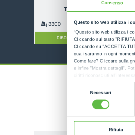
Consenso
TF33.7
Questo sito web utilizza i c
3300
7
115
“Questo sito web utilizza i coo
DISCOVER MORE
Cliccando sul tasto "RIFIUTA" 
Cliccando su "ACCETTA TUTTI" 
quali saranno in ogni momento
Come fare? Cliccare sulla gra
e infine "Mostra dettagli". Pot
diritti riconosciuti all'inte
apposita procedura.
Selezione
Necessari
del
consenso
Rifiuta