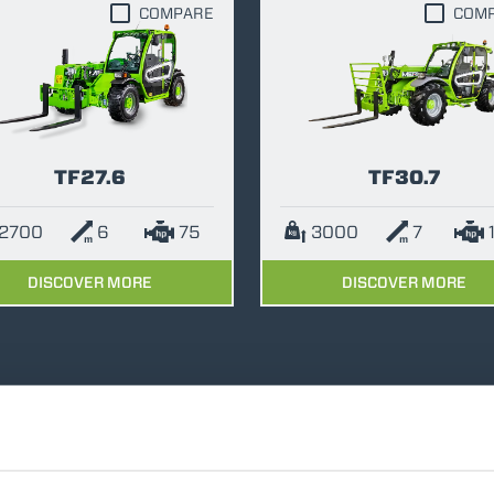
COMPARE
COM
ATTACHMENTS
SHOW ALL
FORKS
TF27.6
TF30.7
BUCKETS
2700
6
75
3000
7
FORKS AND CLAMPS
DISCOVER MORE
DISCOVER MORE
HOOKS
PLATFORMS