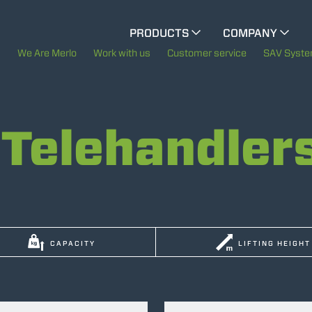
CINGO MULTIFUNCTION
PRODUCTS
COMPANY
The History of Merlo
We Are Merlo
Work with us
Customer service
SAV Syst
ELECTRIC CINGO
Merlo worldwide
Telehandler
Sustainability
SPECIAL MACHINES
SHOW ALL
Technology
CONCRETE MIXER
CAPACITY
LIFTING HEIGHT
TOOL HANDLER TRACTOR