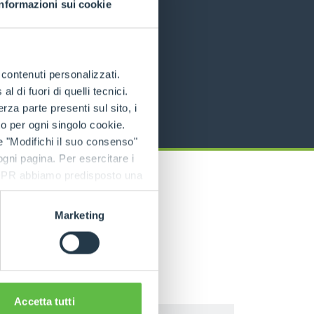
Informazioni sui cookie
e contenuti personalizzati.
 di fuori di quelli tecnici.
a parte presenti sul sito, i
to per ogni singolo cookie.
e "Modifichi il suo consenso"
 ogni pagina. Per esercitare i
9 GDPR abbiamo predisposto una
Marketing
Accetta tutti