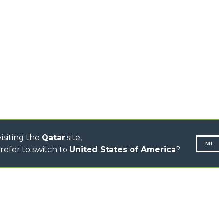
TIONS
STABILIZED
SPECIAL
TELEHANDLERS
R
ROTATING TELEHANDLERS
VE
TELESCOPIC TRACTORS
CINGO TRANSPORTER
CINGO MULTIFUNCTION
ELECTRIC CINGO
CONCRETE MIXER
TOOL HANDLER TRACTOR
isiting the
Qatar
site,
NO
refer to switch to
United States of America
?
N-260677,