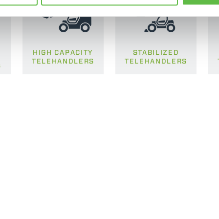
HIGH CAPACITY
STABILIZED
TELEHANDLERS
TELEHANDLERS
S
ELECTRIC TELEHANDLER
FORKS
PRODUCTS
EQUIPMENTS
ERLO
COMPACT TELEHANDLERS
BUCKETS
MEDIUM CAPACITY
FORKS AND 
TELEHANDLERS
HOOKS
HIGH CAPACITY
TELEHANDLERS
AL
PLATFORMS