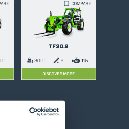
PARE
COMPARE
TF30.9
100
3000
9
115
DISCOVER MORE