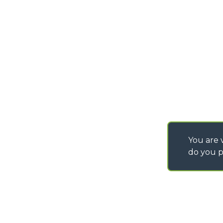
PURCHASING CONDI
SAV - TEAM VIEWE
SHIPMENT OPERATI
INSTRUCTIONS
IT - TEAM VIEWER
You are v
do you p
©
2026
MERLO S.p.A. Industria Metalmeccanica
P. IVA/Codice Fiscale 03078670043 - Iscrizione CCIAA di Cuneo n. REA C
Capitale Sociale 15.000.005,00 € int. vers