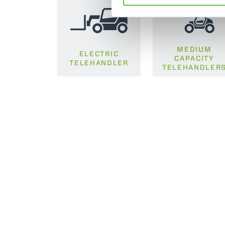
MEDIUM
ELECTRIC
CAPACITY
TELEHANDLER
TELEHANDLER
MERLO WORLDWIDE
CONTACTS
Via Nazionale, 9 - 12010
MERLO GROUP
S. Defendente di Cervasca
THE HISTORY OF M
(CN) - Italy
TECHNOLOGY
TEL
+39 0171614111
DEVELOPER
info@merlo.com
EXTRACT OF GENER