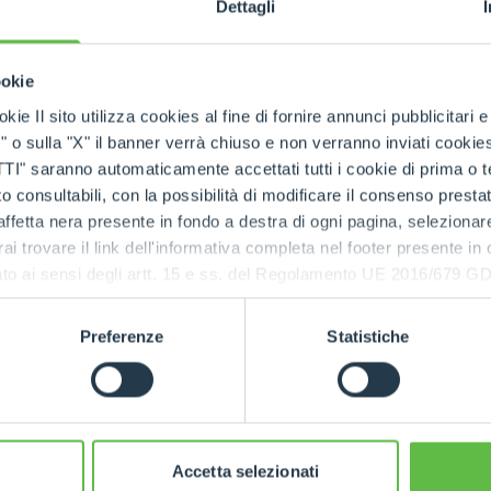
Dettagli
SPECIAL
ookie
kie Il sito utilizza cookies al fine di fornire annunci pubblicitari 
o sulla "X" il banner verrà chiuso e non verranno inviati cookies al
saranno automaticamente accettati tutti i cookie di prima o terz
 consultabili, con la possibilità di modificare il consenso presta
ffetta nera presente in fondo a destra di ogni pagina, selezionar
rai trovare il link dell'informativa completa nel footer presente in
ressato ai sensi degli artt. 15 e ss. del Regolamento UE 2016/67
Preferenze
Statistiche
RELATED PRODUCTS
Telehandlers
Accetta selezionati