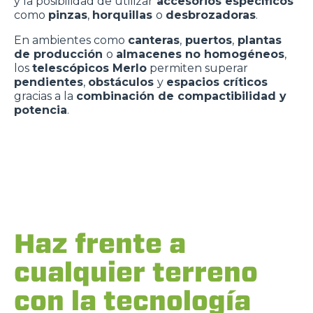
y la posibilidad de utilizar
accesorios específicos
como
pinzas
,
horquillas
o
desbrozadoras
.
En ambientes como
canteras
,
puertos
,
plantas
de producción
o
almacenes no homogéneos
,
los
telescópicos Merlo
permiten superar
pendientes
,
obstáculos
y
espacios críticos
gracias a la
combinación de compactibilidad y
potencia
.
Haz frente a
cualquier terreno
con la tecnología