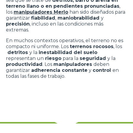
sea que se trate de
detritos, barro o arena en
terreno llano o en pendientes pronunciadas
,
los
manipuladores Merlo
han sido diseñados para
garantizar
fiabilidad
,
maniobrabilidad
y
precisión
, incluso en las condiciones más
extremas.
En muchos contextos operativos, el terreno no es
compacto ni uniforme. Los
terrenos rocosos
, los
detritos
y la
inestabilidad del suelo
representan un
riesgo
para la
seguridad
y la
productividad
. Los
manipuladores
deben
garantizar
adherencia constante
y
control
en
todas las fases de trabajo.