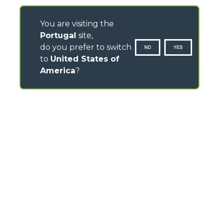
You are visiting the
Portugal
site,
do you prefer to switch
NO
YES
to
United States of
America
?
CONTACTOS
Via Nazionale, 9 - 12010
S. Defendente di Cervasca (CN) - Italy
TEL
+39 0171614111
info@merlo.com