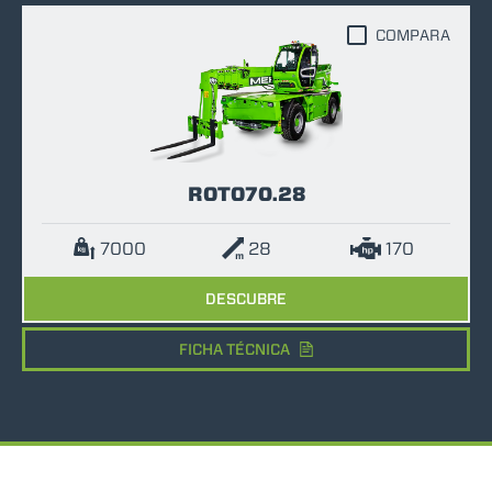
COMPARA
ROTO70.28
7000
28
170
DESCUBRE
FICHA TÉCNICA