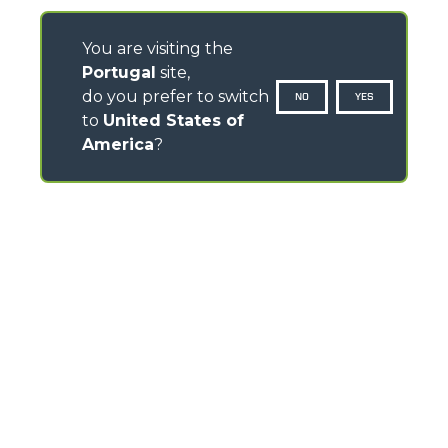
You are visiting the
Portugal
site,
do you prefer to switch
NO
YES
to
United States of
America
?
CONTACTOS
Via Nazionale, 9 - 12010
S. Defendente di Cervasca (CN) - Italy
TEL
+39 0171614111
info@merlo.com