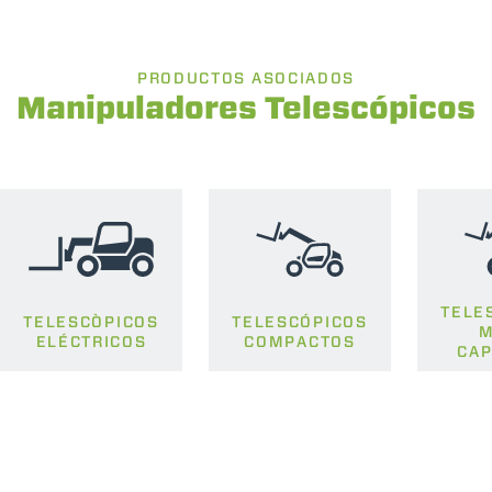
PRODUCTOS ASOCIADOS
Manipuladores Telescópicos
TELE
TELESCÒPICOS
TELESCÓPICOS
M
ELÉCTRICOS
COMPACTOS
CAP