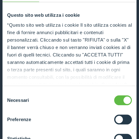
ROTO60.22
6000
22
170
Questo sito web utilizza i cookie
“Questo sito web utilizza i cookie Il sito utilizza cookies al
DESCUBRE
fine di fornire annunci pubblicitari e contenuti
personalizzati. Cliccando sul tasto "RIFIUTA" o sulla "X"
FICHA TÉCNICA
il banner verrà chiuso e non verranno inviati cookies al di
fuori di quelli tecnici. Cliccando su "ACCETTA TUTTI"
saranno automaticamente accettati tutti i cookie di prima
COMPARA
NEW
o terza parte presenti sul sito, i quali saranno in ogni
momento consultabili, con la possibilità di modificare il
consenso prestato per ogni singolo cookie. Come fare?
Cliccare sulla graffetta nera presente in fondo a destra di
Selezione
ogni pagina, selezionare "Modifichi il suo consenso" e
Necessari
del
infine "Mostra dettagli". Potrai trovare il link
consenso
ROTO60.27
dell'informativa completa nel footer presente in ogni
Preferenze
pagina. Per esercitare i diritti riconosciuti all'interessato ai
6000
27
170
sensi degli artt. 15 e ss. del Regolamento UE 2016/679
GDPR abbiamo predisposto una
apposita procedura.
Statistiche