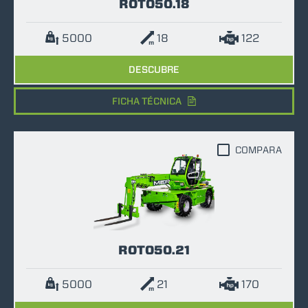
ROTO50.18
5000
18
122
DESCUBRE
FICHA TÉCNICA
COMPARA
ROTO50.21
5000
21
170