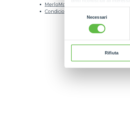
diritti riconosciuti all'inte
MerloMobility Información al cliente
apposita procedura.
Selezione
Condiciones de servicio y licencia de 
Necessari
del
consenso
Rifiuta
MERLO EN EL MUN
CONTACTOS
Via Nazionale, 9 - 12010
MERLO GROUP
S. Defendente di Cervasca
TECNOLOGÍAS
(CN) - Italy
DEVELOPER
TEL
+39 0171614111
EXTRACT OF GENER
PURCHASING CONDI
info@merlo.com
IT - TEAM VIEWER
SAV - TEAM VIEWE