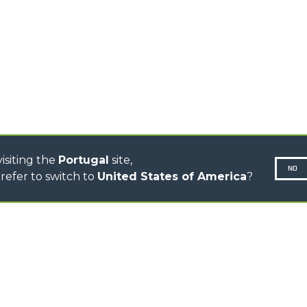
CINGO TRANSPORTER
CINGO PORTA ACCESORIOS
CINGO MULTIFUNCIÓN
CINGO ELÉCTRICO
AUTOHORMIGONERAS
TRACTOR FORESTAL
DUMPER
isiting the
Portugal
site,
NO
refer to switch to
United States of America
?
N-260677,