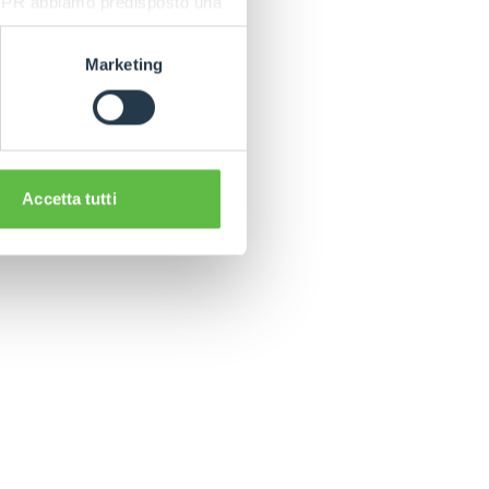
9 GDPR abbiamo predisposto una
Marketing
Accetta tutti
INZAS
AS