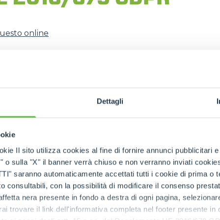
puesto online
DUMPER
nal
ipación en los cursos de formación
ACCESSORIOS
MUESTRA TODOS
Dettagli
datura espontánea)
espontáneas)
HORCAS
ookie
kie Il sito utilizza cookies al fine di fornire annunci pubblicitari 
PALAS
o sulla "X" il banner verrà chiuso e non verranno inviati cookies al
saranno automaticamente accettati tutti i cookie di prima o terz
 consultabili, con la possibilità di modificare il consenso presta
HORCAS Y PINZAS
ffetta nera presente in fondo a destra di ogni pagina, selezionar
rai trovare il link dell'informativa completa nel footer presente in