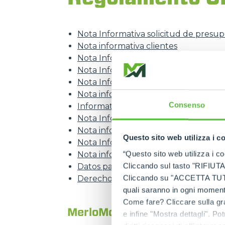
Nota Informativa solicitud de presu
Nota informativa clientes
Nota Informativa garantía convencio
Nota Informativa inscripción y partic
Nota Informativa evento de interés
Nota informativa proveedores
Consenso
Informativa curriculum vitae (candi
Nota Informativa c.v. (candidaturas 
Nota informativa boletín
Questo sito web utilizza i c
Nota Informativa contactos del sitio
“Questo sito web utilizza i coo
Nota informativa videovigilancia
Cliccando sul tasto "RIFIUTA" 
Datos para transmitir la solicitud
Cliccando su "ACCETTA TUTTI" 
Derechos reconoscidos al interesado
quali saranno in ogni momento
Come fare? Cliccare sulla gra
MerloMobility
e infine "Mostra dettagli". Pot