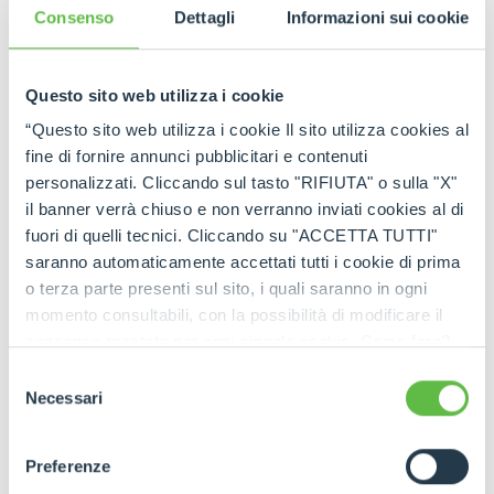
Consenso
Dettagli
Informazioni sui cookie
GO TO FULL STORY
Questo sito web utilizza i cookie
“Questo sito web utilizza i cookie Il sito utilizza cookies al
fine di fornire annunci pubblicitari e contenuti
personalizzati. Cliccando sul tasto "RIFIUTA" o sulla "X"
il banner verrà chiuso e non verranno inviati cookies al di
fuori di quelli tecnici. Cliccando su "ACCETTA TUTTI"
saranno automaticamente accettati tutti i cookie di prima
o terza parte presenti sul sito, i quali saranno in ogni
momento consultabili, con la possibilità di modificare il
consenso prestato per ogni singolo cookie. Come fare?
Cliccare sulla graffetta nera presente in fondo a destra di
Selezione
ogni pagina, selezionare "Modifichi il suo consenso" e
Necessari
del
infine "Mostra dettagli". Potrai trovare il link
consenso
dell'informativa completa nel footer presente in ogni
Preferenze
pagina. Per esercitare i diritti riconosciuti all'interessato ai