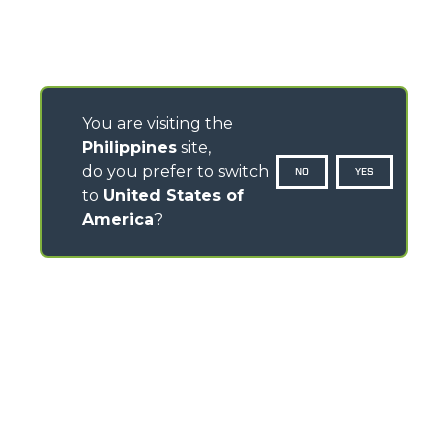
You are visiting the
Philippines
site,
do you prefer to switch
NO
YES
to
United States of
America
?
CONTACTS
Via Nazionale, 9 - 12010
S. Defendente di Cervasca (CN) - Italy