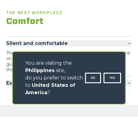
THE BEST WORKPLACE
Comfort
Silent and comfortable
The new cab, with its generous dimensions and mounted
on silent-blocks that drastically reduce vibrations,
You are visiting the
guarantees maximum comfort and optimal visibility for
the operator.
Philippines
site,
do you prefer to switch
NO
YES
Exclusive comfort
to
United States of
America
?
GALLERY
NAME