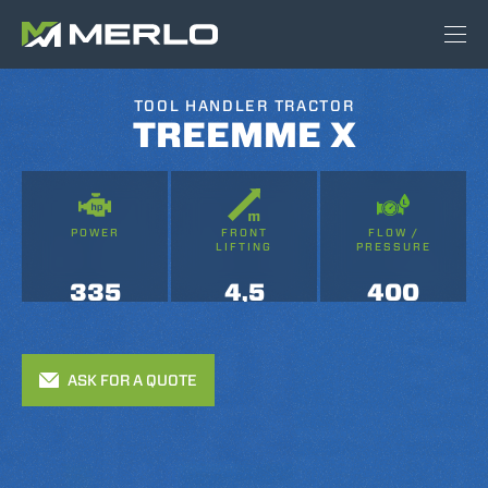
TOOL HANDLER TRACTOR
TREEMME X
POWER
FRONT
FLOW /
LIFTING
PRESSURE
335
4,5
400
ASK FOR A QUOTE