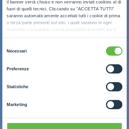
il banner verrà chiuso e non verranno inviati cookies al di
fuori di quelli tecnici. Cliccando su "ACCETTA TUTTI"
saranno automaticamente accettati tutti i cookie di prima
o terza parte presenti sul sito, i quali saranno in ogni
momento consultabili, con la possibilità di modificare il
consenso prestato per ogni singolo cookie. Come fare?
Cliccare sulla graffetta nera presente in fondo a destra di
Selezione
ogni pagina, selezionare "Modifichi il suo consenso" e
Necessari
del
infine "Mostra dettagli". Potrai trovare il link
consenso
dell'informativa completa nel footer presente in ogni
Preferenze
pagina. Per esercitare i diritti riconosciuti all'interessato ai
sensi degli artt. 15 e ss. del Regolamento UE 2016/679
GDPR abbiamo predisposto una
apposita procedura.
Statistiche
Marketing