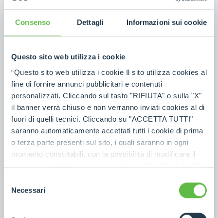
F403- Ireland
+353 (0) 45 815 899
Consenso
Dettagli
Informazioni sui cookie
MAP
EMAIL
Questo sito web utilizza i cookie
UNITED KINGDOM
Merlo UK LTD
“Questo sito web utilizza i cookie Il sito utilizza cookies al
fine di fornire annunci pubblicitari e contenuti
Headlands Business Park, Salisbury Rd, Blashford -
personalizzati. Cliccando sul tasto "RIFIUTA" o sulla "X"
BH24 3PB Ringwood - United Kingdom
01425 480806
il banner verrà chiuso e non verranno inviati cookies al di
01425 477478
fuori di quelli tecnici. Cliccando su "ACCETTA TUTTI"
saranno automaticamente accettati tutti i cookie di prima
MAP
EMAIL
o terza parte presenti sul sito, i quali saranno in ogni
momento consultabili, con la possibilità di modificare il
consenso prestato per ogni singolo cookie. Come fare?
GERMANY
Merlo Deutschland GMBH
Cliccare sulla graffetta nera presente in fondo a destra di
Selezione
ogni pagina, selezionare "Modifichi il suo consenso" e
Necessari
Ahrensstr. 2D - 28197 Bremen - Germany
del
+49(0)421-3992-0
infine "Mostra dettagli". Potrai trovare il link
consenso
+49(0)421-3992-239
dell'informativa completa nel footer presente in ogni