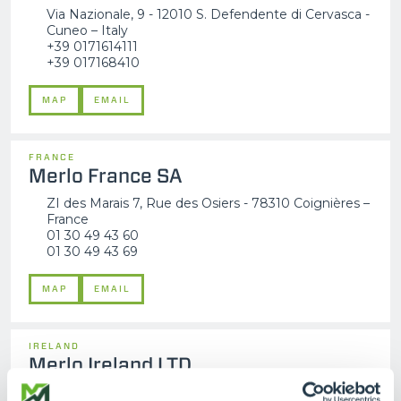
Via Nazionale, 9 - 12010 S. Defendente di Cervasca -
Cuneo – Italy
+39 0171614111
+39 017168410
MAP
EMAIL
FRANCE
Merlo France SA
ZI des Marais 7, Rue des Osiers - 78310 Coignières –
France
01 30 49 43 60
01 30 49 43 69
MAP
EMAIL
IRELAND
Merlo Ireland LTD
Pavillion House, 31 Fitzwilliam Square, Dublin 2- DO2