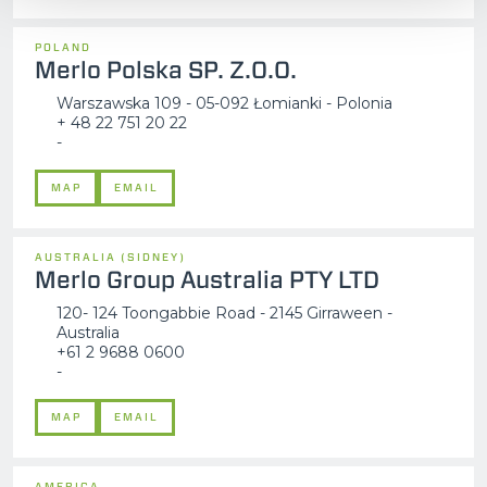
POLAND
Merlo Polska SP. Z.O.O.
Warszawska 109 - 05-092 Łomianki - Polonia
+ 48 22 751 20 22
-
MAP
EMAIL
AUSTRALIA (SIDNEY)
Merlo Group Australia PTY LTD
120- 124 Toongabbie Road - 2145 Girraween -
Australia
+61 2 9688 0600
-
MAP
EMAIL
AMERICA