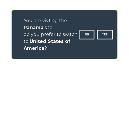
You are visiting the
Panama
site,
do you prefer to switch
NO
YES
to
United States of
America
?
CONTACTOS
Via Nazionale, 9 - 12010
S. Defendente di Cervasca (CN) - Italy
TEL
+39 0171614111
info@merlo.com