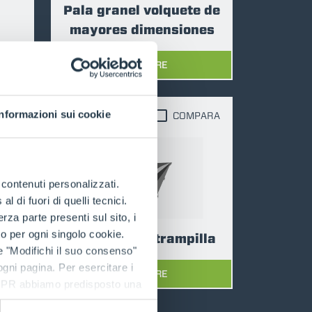
Pala granel volquete de
mayores dimensiones
DESCUBRE
Informazioni sui cookie
PARA
COMPARA
e contenuti personalizzati.
 di fuori di quelli tecnici.
a parte presenti sul sito, i
to per ogni singolo cookie.
ora
Cuchara con trampilla
e "Modifichi il suo consenso"
 ogni pagina. Per esercitare i
DESCUBRE
9 GDPR abbiamo predisposto una