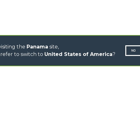
CINGO MULTIFUNCIÓN
CINGO ELÉCTRICO
AUTOHORMIGONERAS
TRACTOR FORESTAL
isiting the
Panama
site,
NO
refer to switch to
United States of America
?
N-260677,