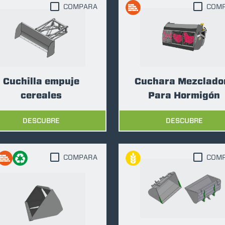
COMPARA
COM
ACCESSORIOS
MUESTRA TODOS
HORCAS
Cuchilla empuje
Cuchara Mezclado
PALAS
cereales
Para Hormigón
DESCUBRE
DESCUBRE
HORCAS Y PINZAS
COMPARA
COM
GANCHOS
PLATAFORMAS