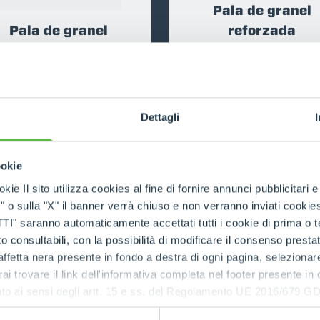
Pala de granel
ESPECIAL
Pala de granel
reforzada
DESCUBRE
DESCUBRE
Dettagli
COMPARA
COM
ookie
kie Il sito utilizza cookies al fine di fornire annunci pubblicitari 
o sulla "X" il banner verrà chiuso e non verranno inviati cookies al
chara multiuso con
saranno automaticamente accettati tutti i cookie di prima o terz
 consultabili, con la possibilità di modificare il consenso presta
garra
Cuchara desensilad
ffetta nera presente in fondo a destra di ogni pagina, selezionar
rai trovare il link dell'informativa completa nel footer presente in
DESCUBRE
DESCUBRE
ressato ai sensi degli artt. 15 e ss. del Regolamento UE 2016/67