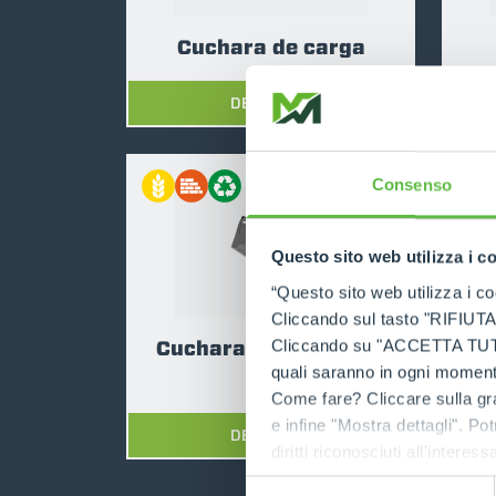
Cuchara de carga
DESCUBRE
COMPARA
Consenso
Questo sito web utilizza i c
“Questo sito web utilizza i coo
Cliccando sul tasto "RIFIUTA" 
Cuchara multifunción
Cu
Cliccando su "ACCETTA TUTTI" 
quali saranno in ogni momento
(4x1)
Come fare? Cliccare sulla gra
e infine "Mostra dettagli". Pot
DESCUBRE
diritti riconosciuti all'inte
apposita procedura.
Selezione