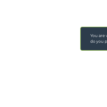
You are v
do you p
©
2026
MERLO S.p.A. Industria Metalmeccanica
P. IVA/Codice Fiscale 03078670043 - Iscrizione CCIAA di Cuneo n. REA C
Capitale Sociale 15.000.005,00 € int. vers