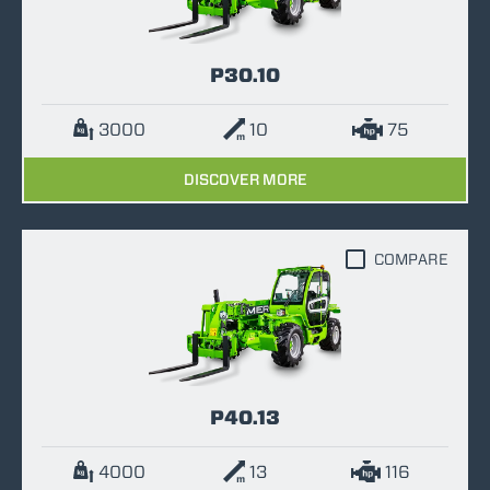
P30.10
3000
10
75
DISCOVER MORE
COMPARE
P40.13
4000
13
116