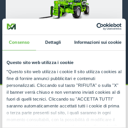
P50.18
Consenso
Dettagli
Informazioni sui cookie
5000
18
116
DISCOVER MORE
Questo sito web utilizza i cookie
“Questo sito web utilizza i cookie Il sito utilizza cookies al
fine di fornire annunci pubblicitari e contenuti
personalizzati. Cliccando sul tasto "RIFIUTA" o sulla "X"
il banner verrà chiuso e non verranno inviati cookies al di
fuori di quelli tecnici. Cliccando su "ACCETTA TUTTI"
saranno automaticamente accettati tutti i cookie di prima
o terza parte presenti sul sito, i quali saranno in ogni
RELATED PRODUCTS
momento consultabili, con la possibilità di modificare il
Telehandlers
consenso prestato per ogni singolo cookie. Come fare?