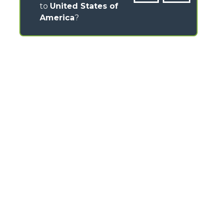
to
United States of
America
?
CONTACTS
Via Nazionale, 9 - 12010
S. Defendente di Cervasca (CN) - Italy
TEL
+39 0171614111
info@merlo.com
MERLO GROUP