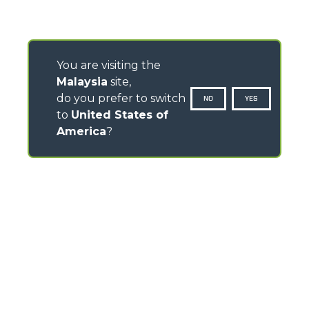
You are visiting the
Malaysia
site,
do you prefer to switch
NO
YES
to
United States of
America
?
CONTACTS
Via Nazionale, 9 - 12010
S. Defendente di Cervasca (CN) - Italy
TEL
+39 0171614111