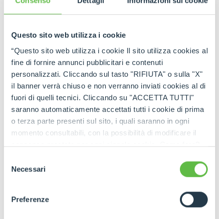
Consenso
Dettagli
Informazioni sui cookie
Questo sito web utilizza i cookie
“Questo sito web utilizza i cookie Il sito utilizza cookies al
fine di fornire annunci pubblicitari e contenuti
personalizzati. Cliccando sul tasto "RIFIUTA" o sulla "X"
il banner verrà chiuso e non verranno inviati cookies al di
fuori di quelli tecnici. Cliccando su "ACCETTA TUTTI"
saranno automaticamente accettati tutti i cookie di prima
o terza parte presenti sul sito, i quali saranno in ogni
momento consultabili, con la possibilità di modificare il
consenso prestato per ogni singolo cookie. Come fare?
Cliccare sulla graffetta nera presente in fondo a destra di
Selezione
ogni pagina, selezionare "Modifichi il suo consenso" e
Necessari
del
infine "Mostra dettagli". Potrai trovare il link
consenso
dell'informativa completa nel footer presente in ogni
Preferenze
pagina. Per esercitare i diritti riconosciuti all'interessato ai
sensi degli artt. 15 e ss. del Regolamento UE 2016/679