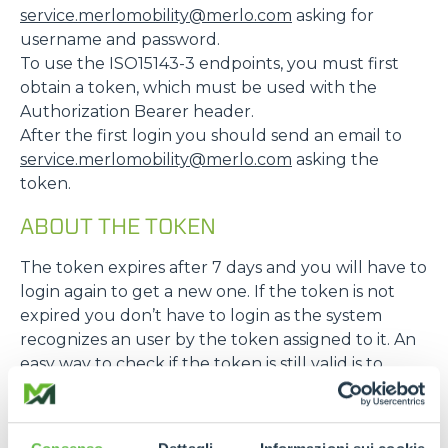
service.merlomobility@merlo.com
asking for
username and password.
To use the ISO15143-3 endpoints, you must first
obtain a token, which must be used with the
Authorization Bearer header.
After the first login you should send an email to
service.merlomobility@merlo.com
asking the
token.
ABOUT THE TOKEN
The token expires after 7 days and you will have to
login again to get a new one. If the token is not
expired you don’t have to login as the system
recognizes an user by the token assigned to it. An
easy way to check if the token is still valid is to
make a request to “/user/me” and look for the
response code, if it’s 200 the token it’s still valid, if
it’s 401 the token is expired.