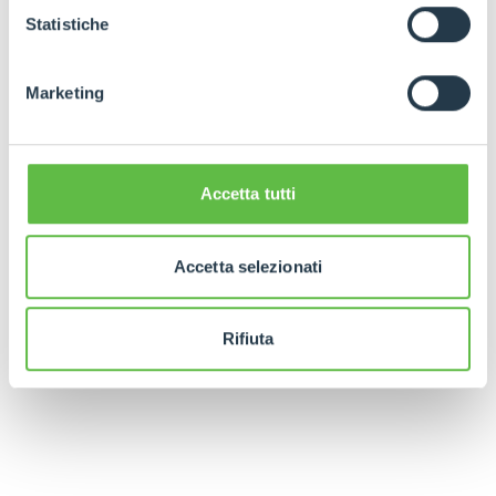
GDPR abbiamo predisposto una
apposita procedura.
Statistiche
Marketing
Accetta tutti
Accetta selezionati
Rifiuta