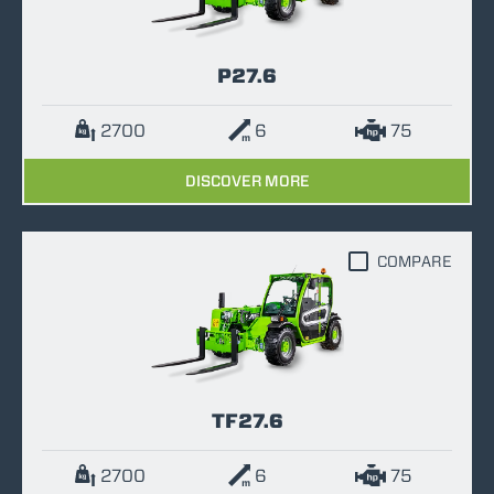
P27.6
2700
6
75
DISCOVER MORE
COMPARE
TF27.6
2700
6
75