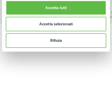
Accetta tutti
MEDIUM
ELECTRIC
HIGH
CAPACITY
TELEHANDLER
TELE
TELEHANDLERS
Accetta selezionati
Rifiuta