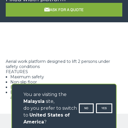
ASK FOR A QUOTE
Aerial work platform designed to lift 2 persons under
safety conditions
FEATURES
Maximum safety
Non-slip floor
Easy access to the work surface
Equipped with load detection device featuring pre-
You are visiting the
alarm and alarm
Malaysia
site,
do you prefer to switch
NO
YES
to
United States of
America
?