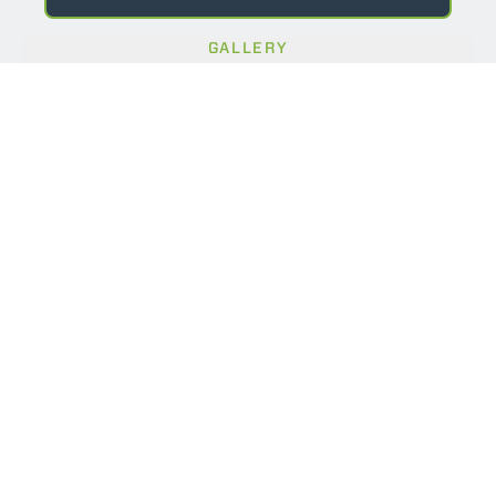
GALLERY
NAME
SURNAME
COUNTRY
PROVINCIA
E-MAIL
*