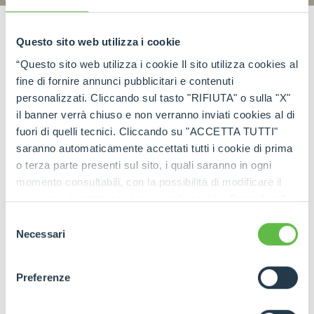
Questo sito web utilizza i cookie
“Questo sito web utilizza i cookie Il sito utilizza cookies al
fine di fornire annunci pubblicitari e contenuti
personalizzati. Cliccando sul tasto "RIFIUTA" o sulla "X"
il banner verrà chiuso e non verranno inviati cookies al di
fuori di quelli tecnici. Cliccando su "ACCETTA TUTTI"
saranno automaticamente accettati tutti i cookie di prima
o terza parte presenti sul sito, i quali saranno in ogni
momento consultabili, con la possibilità di modificare il
consenso prestato per ogni singolo cookie. Come fare?
Cliccare sulla graffetta nera presente in fondo a destra di
Selezione
ogni pagina, selezionare "Modifichi il suo consenso" e
Necessari
del
infine "Mostra dettagli". Potrai trovare il link
consenso
dell'informativa completa nel footer presente in ogni
Preferenze
pagina. Per esercitare i diritti riconosciuti all'interessato ai
sensi degli artt. 15 e ss. del Regolamento UE 2016/679