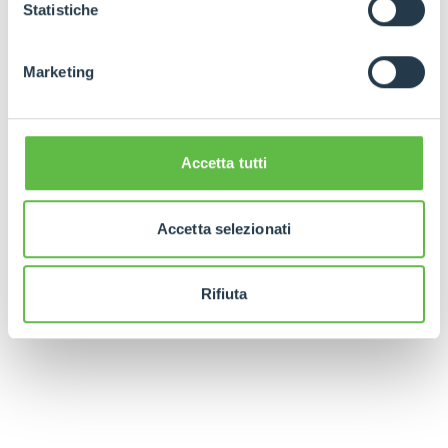
GDPR abbiamo predisposto una
apposita procedura.
Statistiche
Marketing
Accetta tutti
Accetta selezionati
Rifiuta