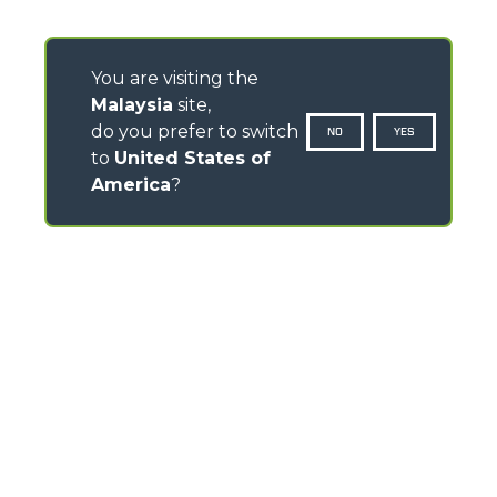
You are visiting the
Malaysia
site,
do you prefer to switch
NO
YES
to
United States of
America
?
CONTACTS
Via Nazionale, 9 - 12010
S. Defendente di Cervasca (CN) - Italy
TEL
+39 0171614111
info@merlo.com