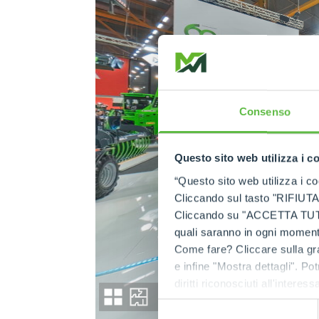
Consenso
Questo sito web utilizza i c
“Questo sito web utilizza i coo
Cliccando sul tasto "RIFIUTA" 
Cliccando su "ACCETTA TUTTI" 
quali saranno in ogni momento
Come fare? Cliccare sulla gra
e infine "Mostra dettagli". Pot
diritti riconosciuti all'inte
apposita procedura.
Selezione