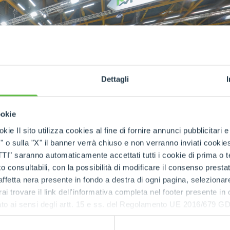
ATTACHMENTS
SHOW ALL
FORKS
Dettagli
BUCKETS
ookie
FORKS AND CLAMPS
kie Il sito utilizza cookies al fine di fornire annunci pubblicitari 
o sulla "X" il banner verrà chiuso e non verranno inviati cookies al
saranno automaticamente accettati tutti i cookie di prima o terz
 consultabili, con la possibilità di modificare il consenso presta
HOOKS
ffetta nera presente in fondo a destra di ogni pagina, selezionar
rai trovare il link dell'informativa completa nel footer presente in
ressato ai sensi degli artt. 15 e ss. del Regolamento UE 2016/67
PLATFORMS