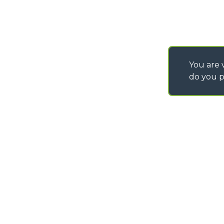
You are v
do you p
©
2026
MERLO S.p.A. Industria Metalmeccanica
P. IVA/Codice Fiscale 03078670043 - Iscrizione CCIAA di Cuneo n. REA C
Capitale Sociale 15.000.005,00 € int. vers