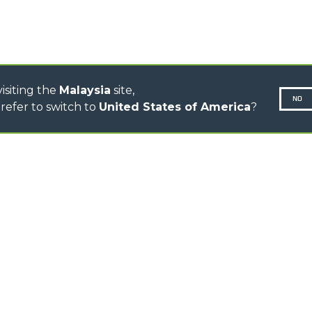
ELECTRIC CINGO
CONCRETE MIXER
TOOL HANDLER TRACTOR
isiting the
Malaysia
site,
NO
refer to switch to
United States of America
?
N-260677,