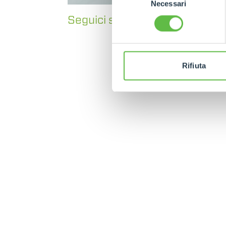
Necessari
del
consenso
Seguici su
Facebook
e
Instag
Rifiuta
MERLO WORLDWIDE
CONTACTS
Via Nazionale, 9 - 12010
MERLO GROUP
S. Defendente di Cervasca
THE HISTORY OF M
(CN) - Italy
TECHNOLOGY
TEL
+39 0171614111
DEVELOPER
info@merlo.com
EXTRACT OF GENER
PURCHASING CONDI
SAV - TEAM VIEWE
SHIPMENT OPERATI
INSTRUCTIONS
IT - TEAM VIEWER