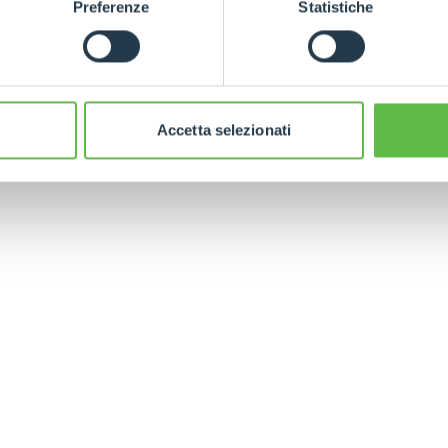
Preferenze
Statistiche
SPECIAL
ram
per tutti gli aggiornamenti in tempo real
Accetta selezionati
ELECTRIC TELEHANDLER
FORKS
PRODUCTS
EQUIPMENTS
ERLO
COMPACT TELEHANDLERS
BUCKETS
MEDIUM CAPACITY
FORKS AND 
TELEHANDLERS
HOOKS
HIGH CAPACITY
TELEHANDLERS
AL
PLATFORMS
TIONS
STABILIZED
SPECIAL
TELEHANDLERS
R
ROTATING TELEHANDLERS
VE
TELESCOPIC TRACTORS
CINGO TRANSPORTER
CINGO MULTIFUNCTION