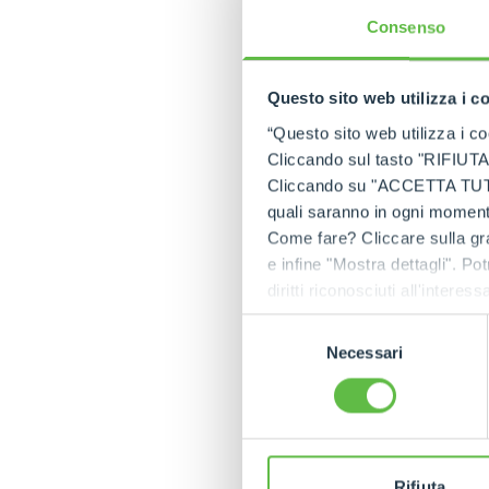
Consenso
Questo sito web utilizza i c
“Questo sito web utilizza i coo
Cliccando sul tasto "RIFIUTA" 
Cliccando su "ACCETTA TUTTI" 
quali saranno in ogni momento
Come fare? Cliccare sulla gra
e infine "Mostra dettagli". Pot
diritti riconosciuti all'inte
apposita procedura.
Selezione
Necessari
del
consenso
Rifiuta