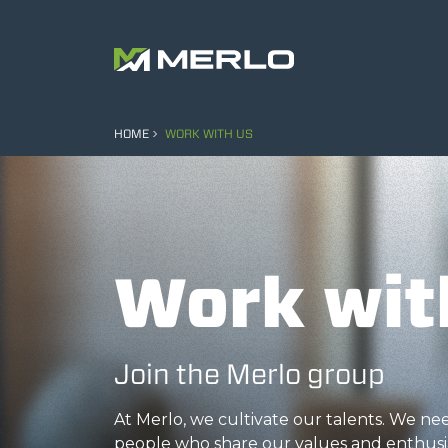
HOME
WORK WITH US
Work wit
Join the Merlo group
At Merlo, we cultivate our talents. We n
people who share our values and enthusi