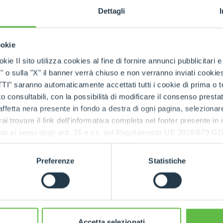
Dettagli
SPECIAL
ookie
kie Il sito utilizza cookies al fine di fornire annunci pubblicitari 
o sulla "X" il banner verrà chiuso e non verranno inviati cookies al
saranno automaticamente accettati tutti i cookie di prima o terz
 consultabili, con la possibilità di modificare il consenso presta
ffetta nera presente in fondo a destra di ogni pagina, selezionar
rai trovare il link dell'informativa completa nel footer presente in
ressato ai sensi degli artt. 15 e ss. del Regolamento UE 2016/67
Preferenze
Statistiche
Accetta selezionati