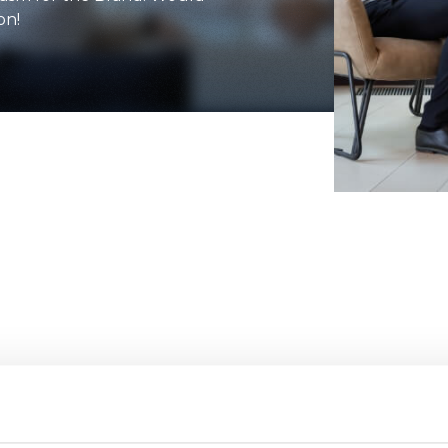
on!
ATTACHMENTS
SHOW ALL
FORKS
BUCKETS
FORKS AND CLAMPS
HOOKS
PLATFORMS