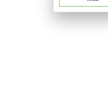
MERLO WORLDWIDE
CONTACTS
Via Nazionale, 9 - 12010
MERLO GROUP
S. Defendente di Cervasca
THE HISTORY OF M
(CN) - Italy
TECHNOLOGY
TEL
+39 0171614111