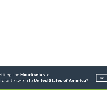
HOOKS
HIGH CAPACITY
TELEHANDLERS
AL
PLATFORMS
TIONS
STABILIZED
SPECIAL
TELEHANDLERS
R
ROTATING TELEHANDLERS
VE
TELESCOPIC TRACTORS
CINGO TRANSPORTER
CINGO MULTIFUNCTION
ELECTRIC CINGO
CONCRETE MIXER
TOOL HANDLER TRACTOR
isiting the
Mauritania
site,
NO
refer to switch to
United States of America
?
N-260677,