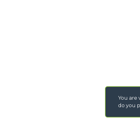
DEVELOPER
info@merlo.com
EXTRACT OF GENER
PURCHASING CONDI
SAV - TEAM VIEWE
SHIPMENT OPERATI
INSTRUCTIONS
IT - TEAM VIEWER
You are v
do you p
©
2026
MERLO S.p.A. Industria Metalmeccanica
P. IVA/Codice Fiscale 03078670043 - Iscrizione CCIAA di Cuneo n. REA C
Capitale Sociale 15.000.005,00 € int. vers