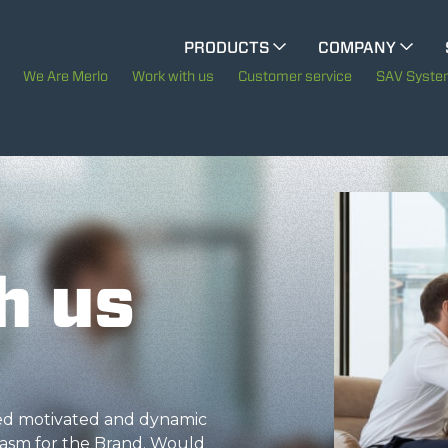
CINGO MULTIFUNCTION
PRODUCTS
COMPANY
The History of Merlo
We Are Merlo
Work with us
Customer service
SAV Syst
ELECTRIC CINGO
Merlo worldwide
Sustainability
SPECIAL MACHINES
SHOW ALL
Technology
h us
CONCRETE MIXER
TOOL HANDLER TRACTOR
eed motivated and dynamic
asm for the Brand. Would