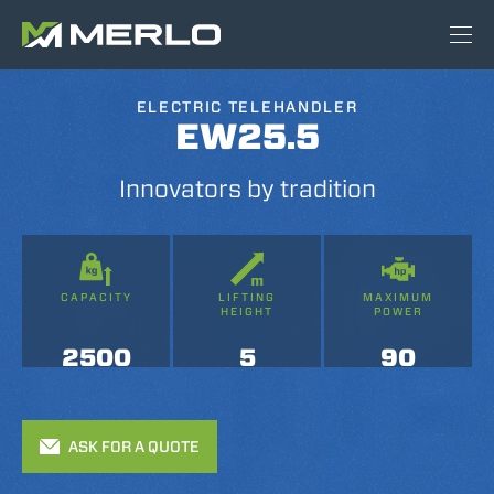
ELECTRIC TELEHANDLER
EW25.5
Innovators by tradition
CAPACITY
LIFTING
MAXIMUM
HEIGHT
POWER
2500
5
90
ASK FOR A QUOTE