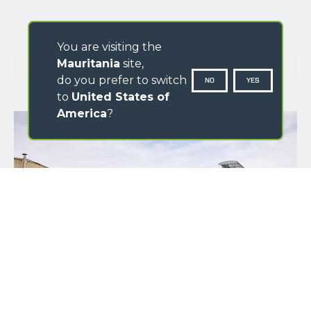
You are visiting the
GALLERY
Mauritania
site,
do you prefer to switch
NO
YES
to
United States of
America
?
NAME
SURNAME
COUNTRY