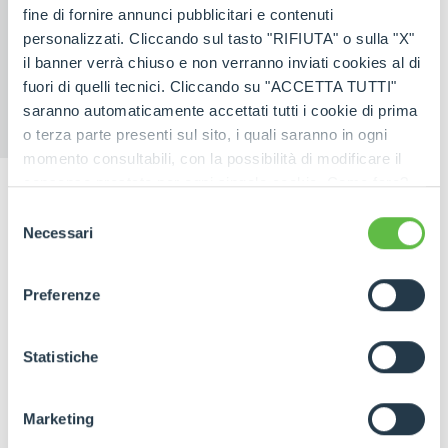
fine di fornire annunci pubblicitari e contenuti
personalizzati. Cliccando sul tasto "RIFIUTA" o sulla "X"
il banner verrà chiuso e non verranno inviati cookies al di
fuori di quelli tecnici. Cliccando su "ACCETTA TUTTI"
saranno automaticamente accettati tutti i cookie di prima
CINGO
ELECTRIC
MULTIFUNCTION
CINGO
o terza parte presenti sul sito, i quali saranno in ogni
momento consultabili, con la possibilità di modificare il
consenso prestato per ogni singolo cookie. Come fare?
Cliccare sulla graffetta nera presente in fondo a destra di
Selezione
ogni pagina, selezionare "Modifichi il suo consenso" e
Necessari
del
infine "Mostra dettagli". Potrai trovare il link
consenso
dell'informativa completa nel footer presente in ogni
Preferenze
pagina. Per esercitare i diritti riconosciuti all'interessato ai
sensi degli artt. 15 e ss. del Regolamento UE 2016/679
GDPR abbiamo predisposto una
apposita procedura.
Statistiche
Marketing