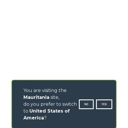
You are visiting the
Mauritania
site,
do you prefer to switch
NO
YES
to
United States of
America
?