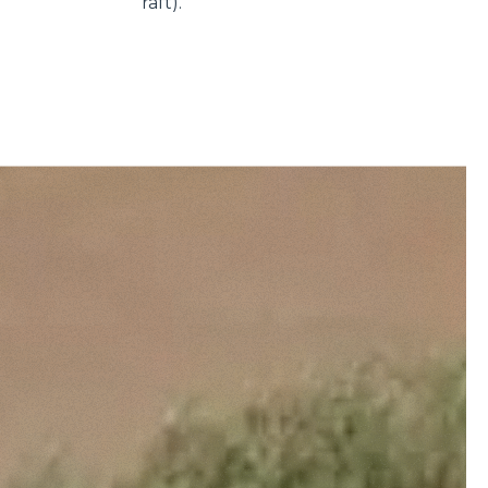
raft).