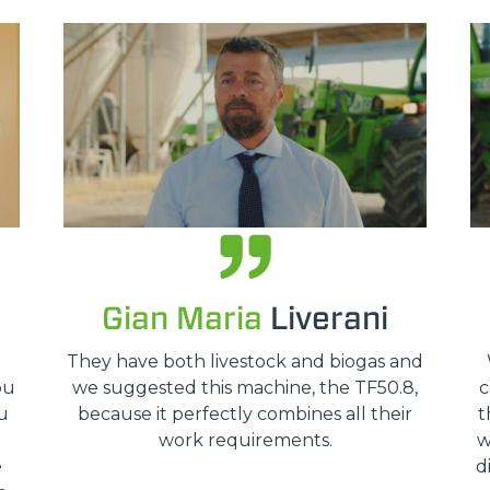
HOOKS
PLATFORMS
SPECIAL
Gian Maria
Liverani
o
They have both livestock and biogas and
ou
we suggested this machine, the TF50.8,
c
u
because it perfectly combines all their
t
work requirements.
w
e
d