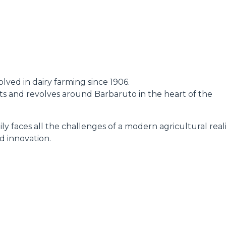
DUMPER
lved in dairy farming since 1906.
ATTACHMENTS
SHOW ALL
oots and revolves around Barbaruto in the heart of the
ly faces all the challenges of a modern agricultural reali
FORKS
d innovation.
BUCKETS
FORKS AND CLAMPS