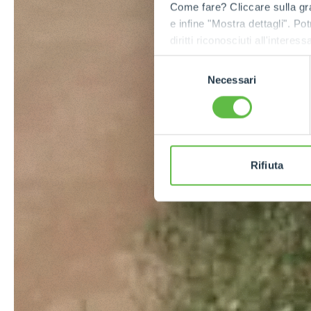
Come fare? Cliccare sulla gra
e infine "Mostra dettagli". Pot
diritti riconosciuti all'inte
apposita procedura.
Selezione
Necessari
del
consenso
Rifiuta