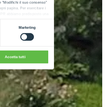
e "Modifichi il suo consenso"
 ogni pagina. Per esercitare i
9 GDPR abbiamo predisposto una
Marketing
Accetta tutti