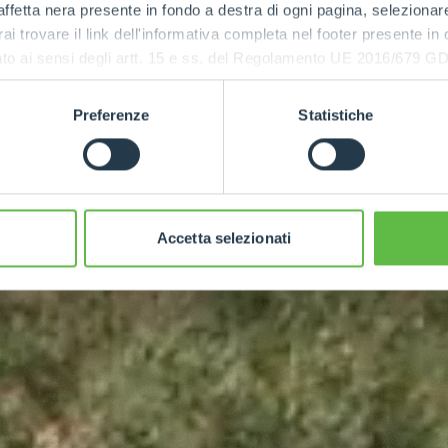
ffetta nera presente in fondo a destra di ogni pagina, selezionar
rai trovare il link dell'informativa completa nel footer presente in
ressato ai sensi degli artt. 15 e ss. del Regolamento UE 2016/67
Preferenze
Statistiche
Accetta selezionati