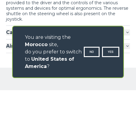
provided to the driver and the controls of the various
systems and devices for optimal ergonomics. The reverse
shuttle on the steering wheel is also present on the
joystick.
Cab entry
You are visiting the
Morocco
site,
Air-conditioning
do you prefer to switch
NO
YES
to
United States of
America
?
GALLERY
NAME
SURNAME