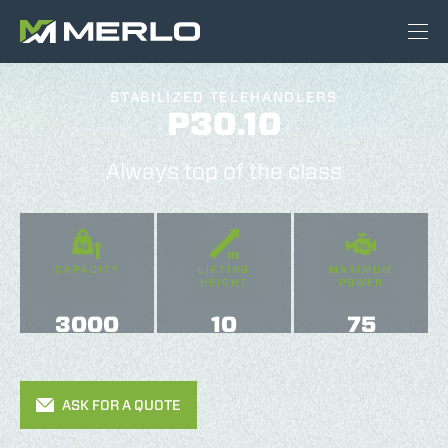
STABILIZED TELEHANDLERS
P30.10
Always top of the class
CAPACITY
LIFTING
MAXIMUM
HEIGHT
POWER
3000
10
75
ASK FOR A QUOTE