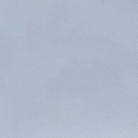
ATTACHMENTS
SHOW ALL
FORKS
BUCKETS
FORKS AND CLAMPS
HOOKS
PLATFORMS