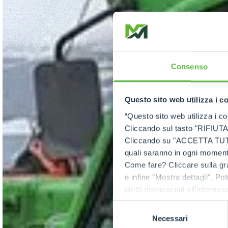
Consenso
Questo sito web utilizza i c
“Questo sito web utilizza i coo
Cliccando sul tasto "RIFIUTA" 
Cliccando su "ACCETTA TUTTI" 
quali saranno in ogni momento
Come fare? Cliccare sulla gra
e infine "Mostra dettagli". Pot
diritti riconosciuti all'inte
apposita procedura.
Selezione
Necessari
del