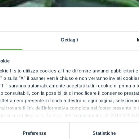
Dettagli
ookie
kie Il sito utilizza cookies al fine di fornire annunci pubblicitari 
o sulla "X" il banner verrà chiuso e non verranno inviati cookies al
saranno automaticamente accettati tutti i cookie di prima o terz
 consultabili, con la possibilità di modificare il consenso presta
ffetta nera presente in fondo a destra di ogni pagina, selezionar
rai trovare il link dell'informativa completa nel footer presente in
ressato ai sensi degli artt. 15 e ss. del Regolamento UE 2016/67
Preferenze
Statistiche