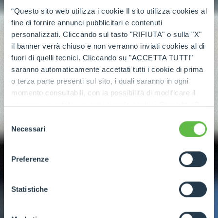
“Questo sito web utilizza i cookie Il sito utilizza cookies al
fine di fornire annunci pubblicitari e contenuti
personalizzati. Cliccando sul tasto "RIFIUTA" o sulla "X"
il banner verrà chiuso e non verranno inviati cookies al di
fuori di quelli tecnici. Cliccando su "ACCETTA TUTTI"
saranno automaticamente accettati tutti i cookie di prima
o terza parte presenti sul sito, i quali saranno in ogni
momento consultabili, con la possibilità di modificare il
consenso prestato per ogni singolo cookie. Come fare?
Cliccare sulla graffetta nera presente in fondo a destra di
Selezione
ogni pagina, selezionare "Modifichi il suo consenso" e
Necessari
del
infine "Mostra dettagli". Potrai trovare il link
consenso
dell'informativa completa nel footer presente in ogni
Preferenze
pagina. Per esercitare i diritti riconosciuti all'interessato ai
sensi degli artt. 15 e ss. del Regolamento UE 2016/679
GDPR abbiamo predisposto una
apposita procedura.
Statistiche