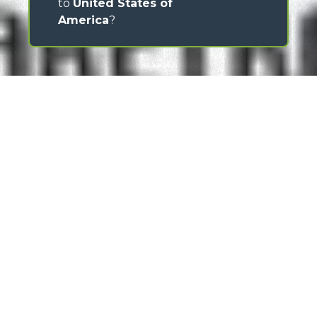
to
United States of
America
?