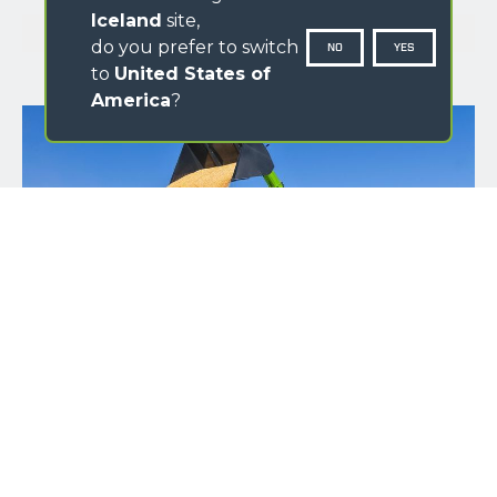
Iceland
site,
GALLERY
do you prefer to switch
NO
YES
to
United States of
America
?
NAME
SURNAME
COUNTRY
PROVINCIA