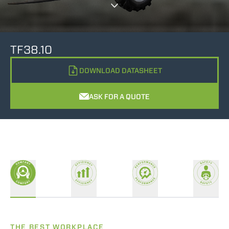
TF38.10
DOWNLOAD DATASHEET
ASK FOR A QUOTE
THE BEST WORKPLACE