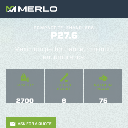
COMPACT TELEHANDLERS
P27.6
Maximum performance, minimum
encumbrance.
CAPACITY
LIFTING
MAXIMUM
HEIGHT
POWER
2700
6
75
ASK FOR A QUOTE