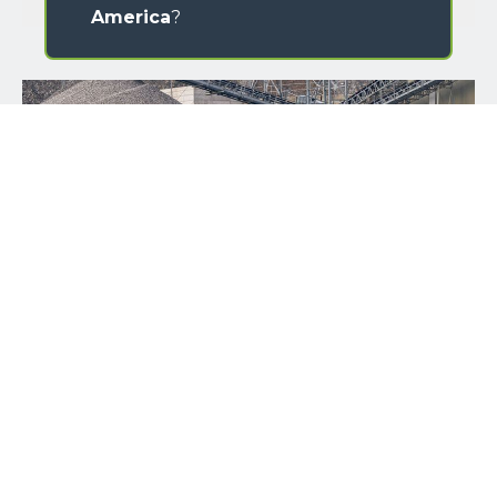
America
?
NAME
SURNAME
COUNTRY
PROVINCIA