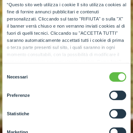
“Questo sito web utilizza i cookie Il sito utilizza cookies al
fine di fornire annunci pubblicitari e contenuti
personalizzati. Cliccando sul tasto "RIFIUTA" o sulla "X"
il banner verrà chiuso e non verranno inviati cookies al di
fuori di quelli tecnici. Cliccando su "ACCETTA TUTTI"
saranno automaticamente accettati tutti i cookie di prima
o terza parte presenti sul sito, i quali saranno in ogni
momento consultabili, con la possibilità di modificare il
consenso prestato per ogni singolo cookie. Come fare?
Cliccare sulla graffetta nera presente in fondo a destra di
Selezione
ogni pagina, selezionare "Modifichi il suo consenso" e
Necessari
del
infine "Mostra dettagli". Potrai trovare il link
consenso
dell'informativa completa nel footer presente in ogni
Preferenze
pagina. Per esercitare i diritti riconosciuti all'interessato ai
sensi degli artt. 15 e ss. del Regolamento UE 2016/679
GDPR abbiamo predisposto una
apposita procedura.
Statistiche
Marketing