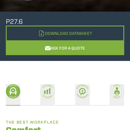
P27.6
DOWNLOAD DATASHEET
ASK FOR A QUOTE
THE BEST WORKPLACE
Comfort