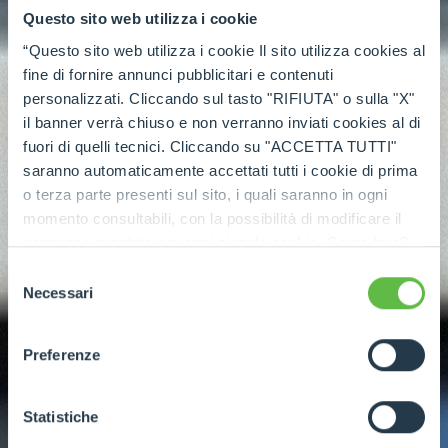
Questo sito web utilizza i cookie
“Questo sito web utilizza i cookie Il sito utilizza cookies al
fine di fornire annunci pubblicitari e contenuti
personalizzati. Cliccando sul tasto "RIFIUTA" o sulla "X"
il banner verrà chiuso e non verranno inviati cookies al di
fuori di quelli tecnici. Cliccando su "ACCETTA TUTTI"
saranno automaticamente accettati tutti i cookie di prima
o terza parte presenti sul sito, i quali saranno in ogni
momento consultabili, con la possibilità di modificare il
consenso prestato per ogni singolo cookie. Come fare?
Cliccare sulla graffetta nera presente in fondo a destra di
Selezione
ogni pagina, selezionare "Modifichi il suo consenso" e
Necessari
del
infine "Mostra dettagli". Potrai trovare il link
consenso
dell'informativa completa nel footer presente in ogni
Preferenze
pagina. Per esercitare i diritti riconosciuti all'interessato ai
sensi degli artt. 15 e ss. del Regolamento UE 2016/679
GDPR abbiamo predisposto una
apposita procedura.
Statistiche