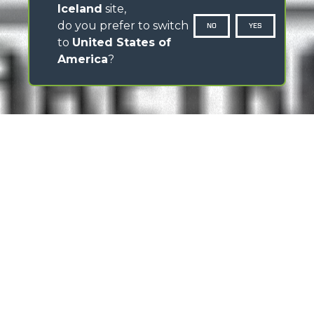
Iceland
site,
do you prefer to switch
NO
YES
to
United States of
America
?