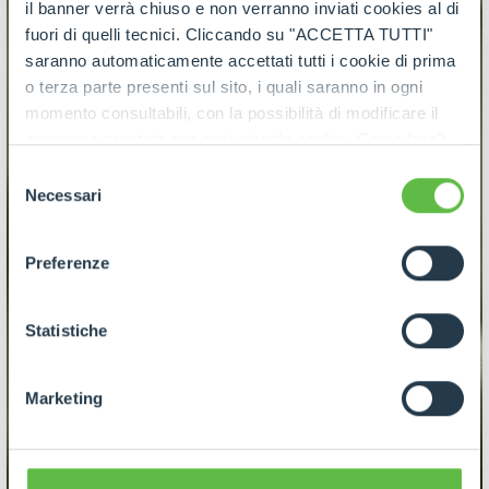
il banner verrà chiuso e non verranno inviati cookies al di
fuori di quelli tecnici. Cliccando su "ACCETTA TUTTI"
saranno automaticamente accettati tutti i cookie di prima
o terza parte presenti sul sito, i quali saranno in ogni
momento consultabili, con la possibilità di modificare il
consenso prestato per ogni singolo cookie. Come fare?
Cliccare sulla graffetta nera presente in fondo a destra di
Selezione
ogni pagina, selezionare "Modifichi il suo consenso" e
Necessari
del
infine "Mostra dettagli". Potrai trovare il link
consenso
dell'informativa completa nel footer presente in ogni
Preferenze
pagina. Per esercitare i diritti riconosciuti all'interessato ai
sensi degli artt. 15 e ss. del Regolamento UE 2016/679
GDPR abbiamo predisposto una
apposita procedura.
Statistiche
Marketing