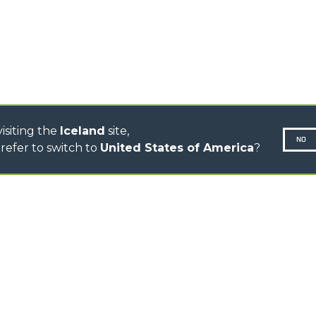
CINGO MULTIFUNCTION
ELECTRIC CINGO
CONCRETE MIXER
TOOL HANDLER TRACTOR
DUMPER
isiting the
Iceland
site,
NO
refer to switch to
United States of America
?
N-260677,