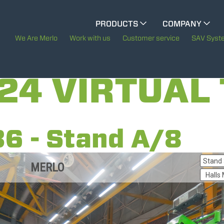
CINGO MULTIFUNCTION
PRODUCTS
COMPANY
The History of Merl
We Are Merlo
Work with us
Customer service
SAV Syst
CINGO TOOL CARRIER
Merlo worldwide
24 VIRTUAL
Sustainability
ELECTRIC CINGO
Technology
36 - Stand A/8
SPECIAL MACHINES
SHOW ALL
CONCRETE MIXER
TOOL HANDLER TRACTOR