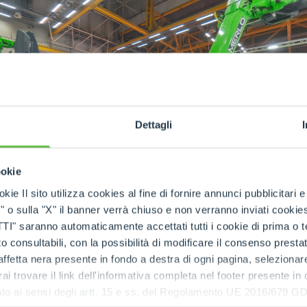
DUMPER
ATTACHMENTS
SHOW ALL
Dettagli
ookie
FORKS
kie Il sito utilizza cookies al fine di fornire annunci pubblicitari 
o sulla "X" il banner verrà chiuso e non verranno inviati cookies al
BUCKETS
saranno automaticamente accettati tutti i cookie di prima o terz
 consultabili, con la possibilità di modificare il consenso presta
ffetta nera presente in fondo a destra di ogni pagina, selezionar
FORKS AND CLAMPS
rai trovare il link dell'informativa completa nel footer presente in
ressato ai sensi degli artt. 15 e ss. del Regolamento UE 2016/67