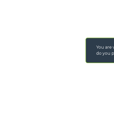
You are v
do you p
©
2026
MERLO S.p.A. Industria Metalmeccanica
P. IVA/Codice Fiscale 03078670043 - Iscrizione CCIAA di Cuneo n. REA C
Capitale Sociale 15.000.005,00 € int. vers