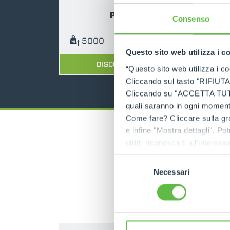
P50.18
Consenso
5000
18
136
Questo sito web utilizza i c
DISCOVER MORE
“Questo sito web utilizza i coo
Cliccando sul tasto "RIFIUTA" 
Cliccando su "ACCETTA TUTTI" 
quali saranno in ogni momento
Come fare? Cliccare sulla gra
e infine "Mostra dettagli". Pot
diritti riconosciuti all'inte
apposita procedura.
Selezione
Necessari
del
consenso