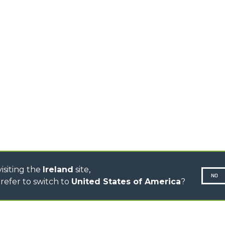
TIONS
STABILIZED
SPECIAL
TELEHANDLERS
VE
MERLO
ROTATING TELEHANDLERS
TELESCOPIC TRACTORS
R
CINGO TRANSPORTER
CINGO TOOL CARRIER
CINGO MULTIFUNCTION
ELECTRIC CINGO
CONCRETE MIXER
TOOL HANDLER TRACTOR
DUMPER
isiting the
Ireland
site,
NO
refer to switch to
United States of America
?
N-260677,