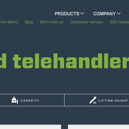
CINGO MULTIFUNCTION
PRODUCTS
COMPANY
The History of Merlo
Are Merlo
Blog
Work with us
Customer service
SAV Syst
CINGO TOOL CARRIER
Merlo worldwide
d telehandle
Sustainability
ELECTRIC CINGO
Technology
SPECIAL MACHINES
SHOW ALL
CAPACITY
LIFTING HEIGHT
CONCRETE MIXER
TOOL HANDLER TRACTOR