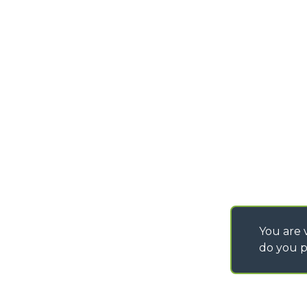
info@merlo.ie
PURCHASING CONDI
SHIPMENT OPERATI
INSTRUCTIONS TO 
SPA SITES
IT - TEAM VIEWER
SAV - TEAM VIEWE
You are v
do you p
©
2026
MERLO S.p.A. Industria Metalmeccanica
P. IVA/Codice Fiscale 03078670043 - Iscrizione CCIAA di Cuneo n. REA C
Capitale Sociale 15.000.005,00 € int. vers