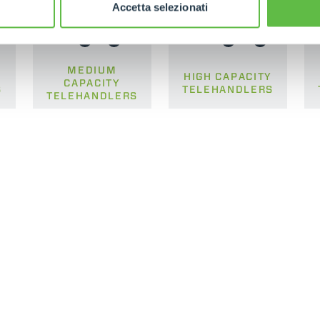
Accetta selezionati
MEDIUM
HIGH CAPACITY
CAPACITY
S
TELEHANDLERS
TELEHANDLERS
ELECTRIC TELEHANDLER
FORKS
PRODUCTS
EQUIPMENTS
COMPACT TELEHANDLERS
BUCKETS
MEDIUM CAPACITY
FORKS AND 
TELEHANDLERS
HOOKS
HIGH CAPACITY
TELEHANDLERS
AL
PLATFORMS