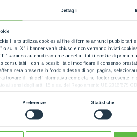
HOOKS
Dettagli
PLATFORMS
ookie
kie Il sito utilizza cookies al fine di fornire annunci pubblicitari 
o sulla "X" il banner verrà chiuso e non verranno inviati cookies al
SPECIAL
saranno automaticamente accettati tutti i cookie di prima o terz
 consultabili, con la possibilità di modificare il consenso presta
ffetta nera presente in fondo a destra di ogni pagina, selezionar
rai trovare il link dell'informativa completa nel footer presente in
ressato ai sensi degli artt. 15 e ss. del Regolamento UE 2016/67
RELATED PRODUCTS
Preferenze
Statistiche
Telehandlers