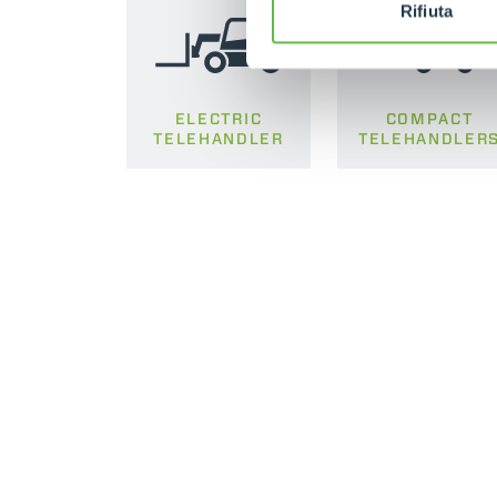
Rifiuta
ELECTRIC
COMPACT
TELEHANDLER
TELEHANDLER
MERLO WORLDWIDE
CONTACTS
Pavillion House, 31- D02
MERLO GROUP - ENGLISH (IRL)
F403
WORK WITH US
Fitzwilliam Square, Dublin 2 -
Ireland
TECHNOLOGY
DEVELOPER
TEL
+353 (0)45 815 899
EXTRACT OF GENER