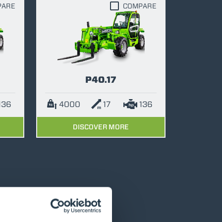
PARE
COMPARE
P40.17
136
4000
17
136
DISCOVER MORE