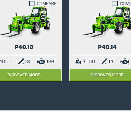
COMPARE
COM
DUMPER
P40.13
P40.14
ATTACHMENTS
SHOW ALL
4000
13
136
4000
14
FORKS
DISCOVER MORE
DISCOVER MORE
BUCKETS
FORKS AND CLAMPS