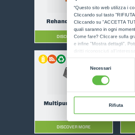
“Questo sito web utilizza i coo
Cliccando sul tasto "RIFIUTA" 
Rehandling Bucket
B
Cliccando su "ACCETTA TUTTI" 
quali saranno in ogni momento
DISCOVER MORE
Come fare? Cliccare sulla gra
e infine "Mostra dettagli". Pot
diritti riconosciuti all'inte
COMPARE
apposita procedura.
Selezione
Necessari
del
consenso
Multipurpose Bucket
M
Rifiuta
(4x1)
DISCOVER MORE