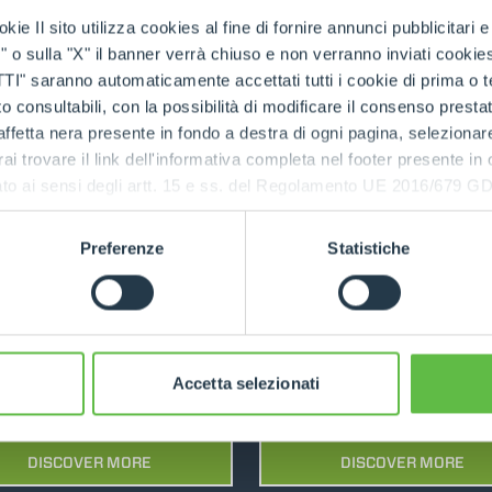
kie Il sito utilizza cookies al fine di fornire annunci pubblicitari 
HOOKS
Strengthened bul
o sulla "X" il banner verrà chiuso e non verranno inviati cookies al
ulk material bucket
material bucket
saranno automaticamente accettati tutti i cookie di prima o terz
 consultabili, con la possibilità di modificare il consenso presta
PLATFORMS
DISCOVER MORE
DISCOVER MORE
ffetta nera presente in fondo a destra di ogni pagina, selezionar
rai trovare il link dell'informativa completa nel footer presente in
ressato ai sensi degli artt. 15 e ss. del Regolamento UE 2016/67
SPECIAL
COMPARE
COM
Preferenze
Statistiche
ultipurpose bucket
Bucket with silag
Accetta selezionati
with grab
claw
DISCOVER MORE
DISCOVER MORE