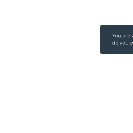
You are v
do you p
©
2026
MERLO S.p.A. Industria Metalmeccanica
P. IVA/Codice Fiscale 03078670043 - Iscrizione CCIAA di Cuneo n. REA C
Capitale Sociale 15.000.005,00 € int. vers