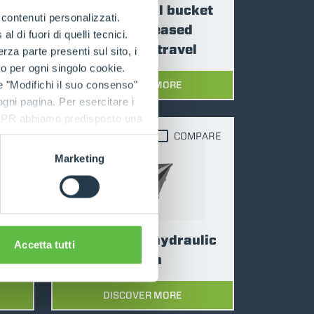
Bulk material bucket
e contenuti personalizzati.
k
with increased
 di fuori di quelli tecnici.
reversing travel
a parte presenti sul sito, i
to per ogni singolo cookie.
DISCOVER MORE
e "Modifichi il suo consenso"
 ogni pagina. Per esercitare i
9 GDPR abbiamo predisposto una
PARE
COMPARE
Marketing
e
Bucket with hydraulic
Accetta tutti
hatch
DISCOVER MORE