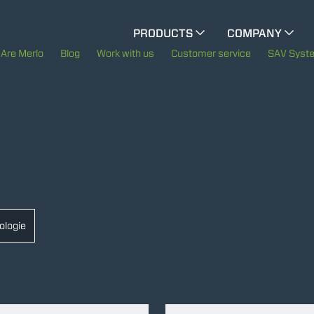
CINGO MULTIFUNCTION
PRODUCTS
COMPANY
The History of Merlo
Are Merlo
Blog
Work with us
Customer service
SAV Syst
CINGO TOOL CARRIER
Merlo worldwide
Sustainability
ELECTRIC CINGO
Technology
SPECIAL MACHINES
SHOW ALL
ologie
CONCRETE MIXER
TOOL HANDLER TRACTOR