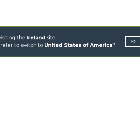
CONCRETE MIXER
TOOL HANDLER TRACTOR
DUMPER
isiting the
Ireland
site,
NO
refer to switch to
United States of America
?
N-260677,