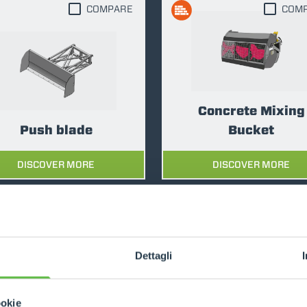
COMPARE
COM
DUMPER
Concrete Mixing
ATTACHMENTS
SHOW ALL
Push blade
Bucket
DISCOVER MORE
DISCOVER MORE
FORKS
COMPARE
COM
BUCKETS
Dettagli
FORKS AND CLAMPS
ookie