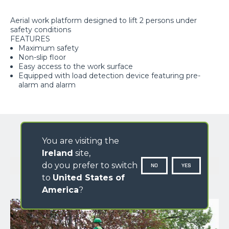
Aerial work platform designed to lift 2 persons under
safety conditions
FEATURES
Maximum safety
Non-slip floor
Easy access to the work surface
Equipped with load detection device featuring pre-
alarm and alarm
You are visiting the
Ireland
site,
GALLERY
do you prefer to switch
NO
YES
to
United States of
America
?