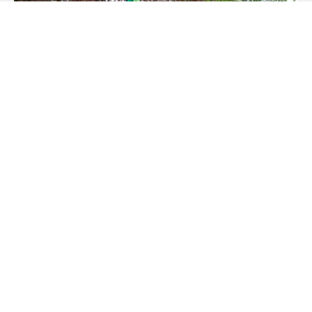
NAME
SURNAME
COUNTRY
E-MAIL
*
POSTCODE
*
Variants
PHONE NUMBER
Specifications
Compatibility