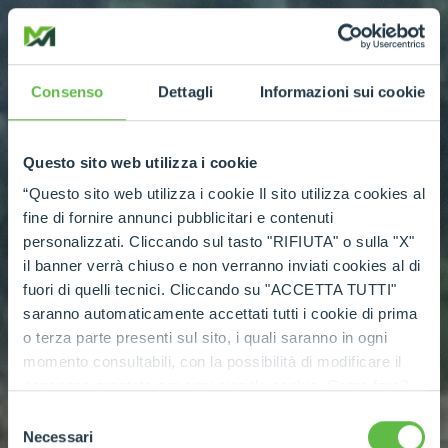
Consenso
Dettagli
Informazioni sui cookie
Questo sito web utilizza i cookie
“Questo sito web utilizza i cookie Il sito utilizza cookies al
fine di fornire annunci pubblicitari e contenuti
personalizzati. Cliccando sul tasto "RIFIUTA" o sulla "X"
il banner verrà chiuso e non verranno inviati cookies al di
fuori di quelli tecnici. Cliccando su "ACCETTA TUTTI"
saranno automaticamente accettati tutti i cookie di prima
o terza parte presenti sul sito, i quali saranno in ogni
momento consultabili, con la possibilità di modificare il
consenso prestato per ogni singolo cookie. Come fare?
Cliccare sulla graffetta nera presente in fondo a destra di
Selezione
ogni pagina, selezionare "Modifichi il suo consenso" e
Necessari
del