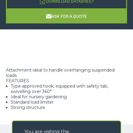
DOWNLOAD DATASHEET
ASK FOR A QUOTE
Attachment ideal to handle overhanging suspended
loads.
FEATURES
Type-approved hook, equipped with safety tab,
swivelling over 360°
Ideal for nursery gardening
Standard load limiter
Strong structure
You are visiting the