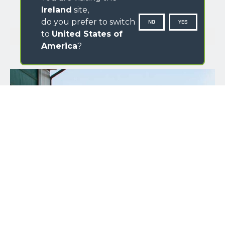
Ireland
site,
do you prefer to switch
NO
YES
GALLERY
to
United States of
America
?
NAME
SURNAME
COUNTRY
E-MAIL
*