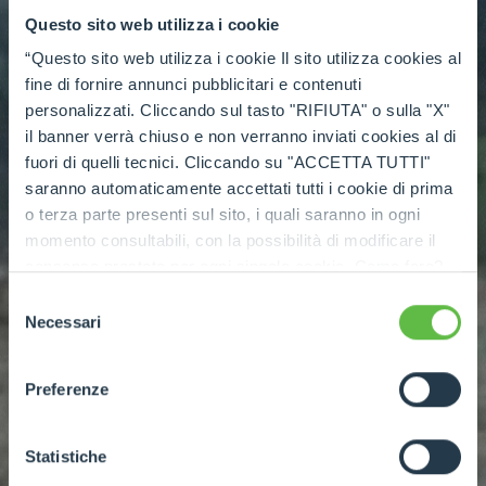
Questo sito web utilizza i cookie
“Questo sito web utilizza i cookie Il sito utilizza cookies al
fine di fornire annunci pubblicitari e contenuti
personalizzati. Cliccando sul tasto "RIFIUTA" o sulla "X"
il banner verrà chiuso e non verranno inviati cookies al di
fuori di quelli tecnici. Cliccando su "ACCETTA TUTTI"
saranno automaticamente accettati tutti i cookie di prima
o terza parte presenti sul sito, i quali saranno in ogni
momento consultabili, con la possibilità di modificare il
consenso prestato per ogni singolo cookie. Come fare?
Cliccare sulla graffetta nera presente in fondo a destra di
Selezione
ogni pagina, selezionare "Modifichi il suo consenso" e
Necessari
del
infine "Mostra dettagli". Potrai trovare il link
consenso
dell'informativa completa nel footer presente in ogni
Preferenze
pagina. Per esercitare i diritti riconosciuti all'interessato ai
sensi degli artt. 15 e ss. del Regolamento UE 2016/679
GDPR abbiamo predisposto una
apposita procedura.
Statistiche