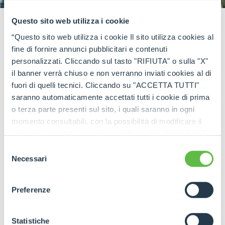
Questo sito web utilizza i cookie
“Questo sito web utilizza i cookie Il sito utilizza cookies al
fine di fornire annunci pubblicitari e contenuti
personalizzati. Cliccando sul tasto "RIFIUTA" o sulla "X"
READ THE INTERVIEW
il banner verrà chiuso e non verranno inviati cookies al di
fuori di quelli tecnici. Cliccando su "ACCETTA TUTTI"
saranno automaticamente accettati tutti i cookie di prima
o terza parte presenti sul sito, i quali saranno in ogni
momento consultabili, con la possibilità di modificare il
consenso prestato per ogni singolo cookie. Come fare?
Cliccare sulla graffetta nera presente in fondo a destra di
Selezione
WATCH THE VIDEO
ogni pagina, selezionare "Modifichi il suo consenso" e
Necessari
del
infine "Mostra dettagli". Potrai trovare il link
consenso
dell'informativa completa nel footer presente in ogni
Preferenze
pagina. Per esercitare i diritti riconosciuti all'interessato ai
sensi degli artt. 15 e ss. del Regolamento UE 2016/679
GDPR abbiamo predisposto una
apposita procedura.
Statistiche