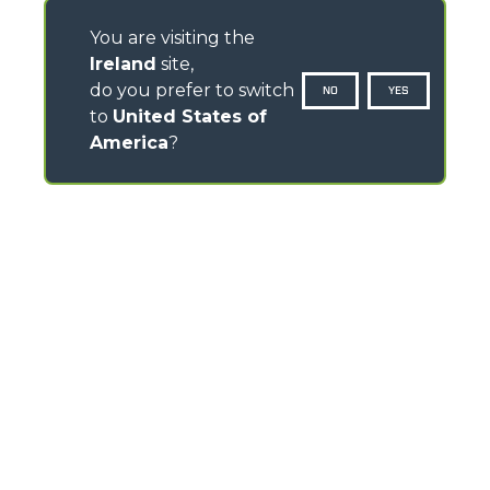
You are visiting the
Ireland
site,
do you prefer to switch
NO
YES
to
United States of
America
?
CONTACTS
Pavillion House, 31- D02 F403
Fitzwilliam Square, Dublin 2 - Ireland
TEL
+353 (0)45 815 899
info@merlo.ie