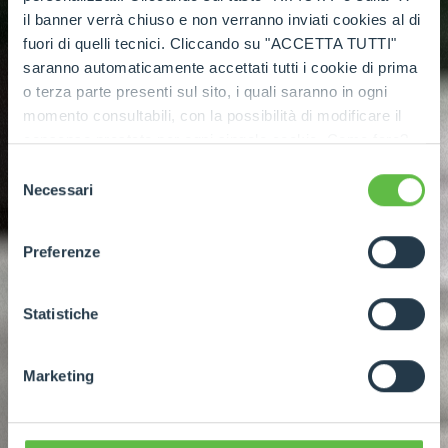
il banner verrà chiuso e non verranno inviati cookies al di
fuori di quelli tecnici. Cliccando su "ACCETTA TUTTI"
saranno automaticamente accettati tutti i cookie di prima
o terza parte presenti sul sito, i quali saranno in ogni
momento consultabili, con la possibilità di modificare il
consenso prestato per ogni singolo cookie. Come fare?
Cliccare sulla graffetta nera presente in fondo a destra di
Selezione
ogni pagina, selezionare "Modifichi il suo consenso" e
Necessari
del
infine "Mostra dettagli". Potrai trovare il link
consenso
dell'informativa completa nel footer presente in ogni
Preferenze
pagina. Per esercitare i diritti riconosciuti all'interessato ai
sensi degli artt. 15 e ss. del Regolamento UE 2016/679
GDPR abbiamo predisposto una
apposita procedura.
Statistiche
Marketing