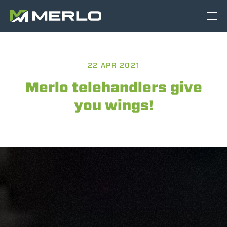
22 APR 2021
Merlo telehandlers give
you wings!