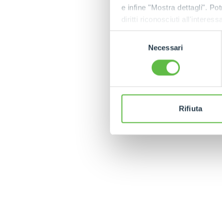
e infine "Mostra dettagli". Pot
diritti riconosciuti all'inte
apposita procedura.
Selezione
Necessari
del
consenso
Rifiuta
MERLO WORLDWIDE
CONTACTS
Via Nazionale, 9 - 12010
MERLO GROUP
S. Defendente di Cervasca
THE HISTORY OF M
(CN) - Italy
TECHNOLOGY
TEL
+39 0171614111
DEVELOPER