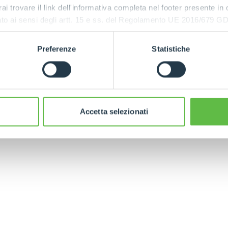
rai trovare il link dell'informativa completa nel footer presente in
SPECIAL
ressato ai sensi degli artt. 15 e ss. del Regolamento UE 2016/67
Preferenze
Statistiche
CINGO
ELECTRIC
TRANSPORTER
CINGO
Accetta selezionati
ELECTRIC TELEHANDLER
FORKS
PRODUCTS
EQUIPMENTS
ERLO
COMPACT TELEHANDLERS
BUCKETS
MEDIUM CAPACITY
FORKS AND 
TELEHANDLERS
HOOKS