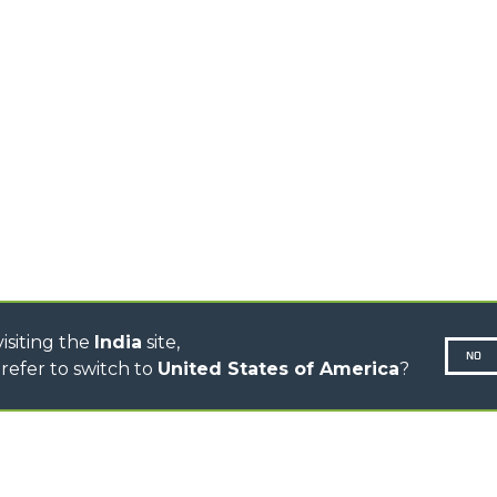
HIGH CAPACITY
TELEHANDLERS
AL
PLATFORMS
TIONS
STABILIZED
SPECIAL
TELEHANDLERS
R
ROTATING TELEHANDLERS
VE
TELESCOPIC TRACTORS
CINGO TRANSPORTER
CINGO MULTIFUNCTION
ELECTRIC CINGO
CONCRETE MIXER
TOOL HANDLER TRACTOR
isiting the
India
site,
NO
refer to switch to
United States of America
?
N-260677,