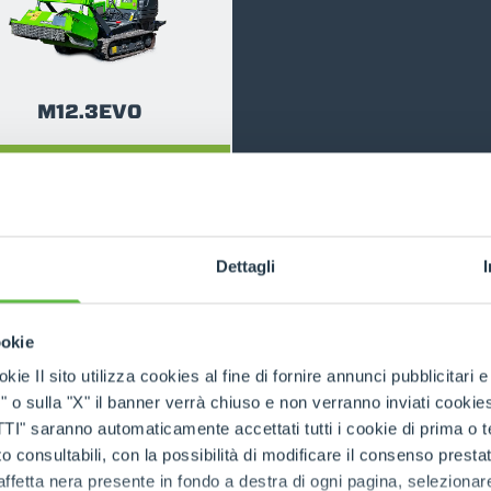
ATTACHMENTS
SHOW ALL
M12.3EVO
FORKS
DISCOVER MORE
BUCKETS
Dettagli
FORKS AND CLAMPS
ookie
HOOKS
kie Il sito utilizza cookies al fine di fornire annunci pubblicitari 
RELATED PRODUCTS
o sulla "X" il banner verrà chiuso e non verranno inviati cookies al
Tracked Carriers
saranno automaticamente accettati tutti i cookie di prima o terz
PLATFORMS
 consultabili, con la possibilità di modificare il consenso presta
ffetta nera presente in fondo a destra di ogni pagina, selezionar