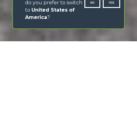
do you prefer to switch
NO
YES
to
United States of
America
?