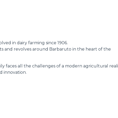
ATTACHMENTS
SHOW ALL
FORKS
lved in dairy farming since 1906.
BUCKETS
oots and revolves around Barbaruto in the heart of the
ly faces all the challenges of a modern agricultural reali
FORKS AND CLAMPS
d innovation.
HOOKS
PLATFORMS