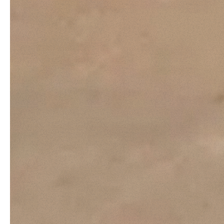
Consenso
Questo sito web utilizza i c
“Questo sito web utilizza i coo
Cliccando sul tasto "RIFIUTA" 
Cliccando su "ACCETTA TUTTI" 
quali saranno in ogni momento