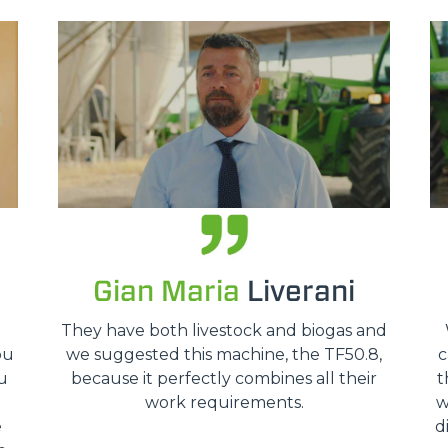
SPECIAL
Gian Maria
Liverani
o
They have both livestock and biogas and
ou
we suggested this machine, the TF50.8,
c
u
because it perfectly combines all their
t
work requirements.
w
e
d