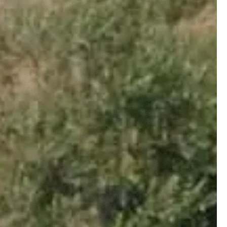
Informazioni sui cookie
e contenuti personalizzati.
 di fuori di quelli tecnici.
a parte presenti sul sito, i
to per ogni singolo cookie.