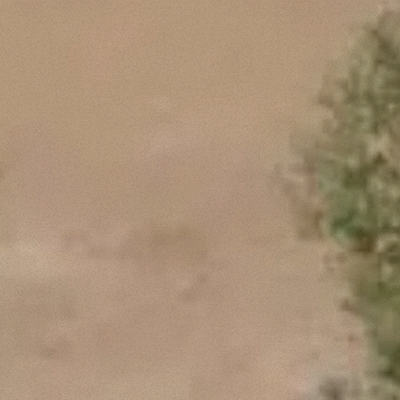
Dettagli
ookie
kie Il sito utilizza cookies al fine di fornire annunci pubblicitari 
o sulla "X" il banner verrà chiuso e non verranno inviati cookies al
saranno automaticamente accettati tutti i cookie di prima o terz
 consultabili, con la possibilità di modificare il consenso presta