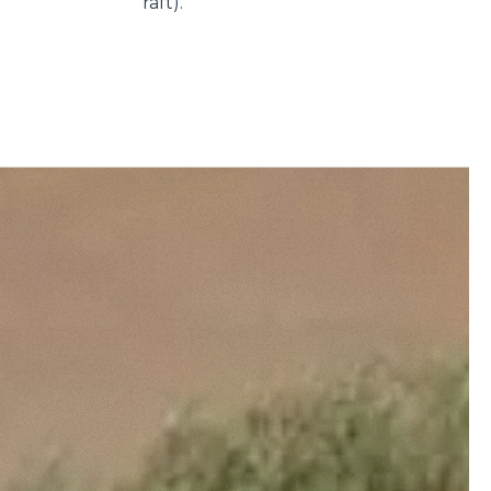
raft).