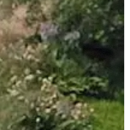
e "Modifichi il suo consenso"
 ogni pagina. Per esercitare i
9 GDPR abbiamo predisposto una
Marketing
Accetta tutti