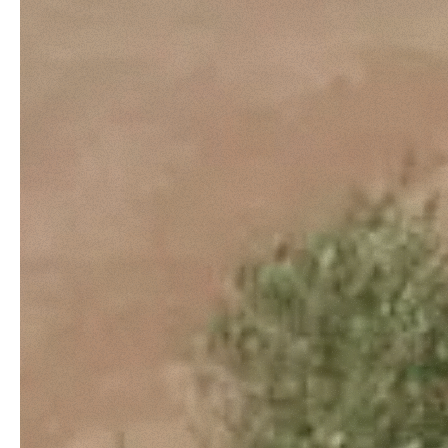
Come fare? Cliccare sulla gra
e infine "Mostra dettagli". Pot
diritti riconosciuti all'inte
apposita procedura.
Selezione
Necessari
del
consenso
Rifiuta