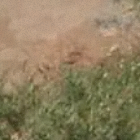
ffetta nera presente in fondo a destra di ogni pagina, selezionar
rai trovare il link dell'informativa completa nel footer presente in
ressato ai sensi degli artt. 15 e ss. del Regolamento UE 2016/67
Preferenze
Statistiche
Accetta selezionati