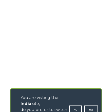
You are visiting the
India
site,
do you prefer to switch
NO
YES