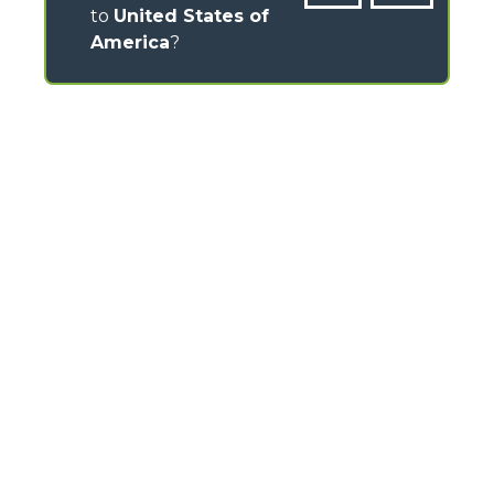
to
United States of
America
?
CONTACTS
Via Nazionale, 9 - 12010
S. Defendente di Cervasca (CN) - Italy
TEL
+39 0171614111
info@merlo.com