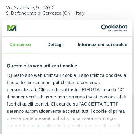
Via Nazionale, 9 - 12010
S. Defendente di Cervasca (CN) - Italy
TEL
+39 0171614111
EMAIL
info@merlo.com
Consenso
Dettagli
Informazioni sui cookie
FIND A DEALER
CONTACTS
Questo sito web utilizza i cookie
“Questo sito web utilizza i cookie Il sito utilizza cookies al
fine di fornire annunci pubblicitari e contenuti
personalizzati. Cliccando sul tasto "RIFIUTA" o sulla "X"
il banner verrà chiuso e non verranno inviati cookies al di
fuori di quelli tecnici. Cliccando su "ACCETTA TUTTI"
saranno automaticamente accettati tutti i cookie di prima
o terza parte presenti sul sito, i quali saranno in ogni
Contact us to receive information!
momento consultabili, con la possibilità di modificare il
consenso prestato per ogni singolo cookie. Come fare?